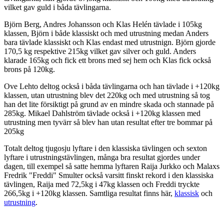
vilket gav guld i båda tävlingarna.
Björn Berg, Andres Johansson och Klas Helén tävlade i 105kg
klassen, Björn i både klassiskt och med utrustning medan Anders
bara tävlade klassiskt och Klas endast med utrustnign. Björn gjorde
170,5 kg respektive 215kg vilket gav silver och guld. Anders
klarade 165kg och fick ett brons med sej hem och Klas fick också
brons på 120kg.
Ove Lehto deltog också i båda tävlingarna och han tävlade i +120kg
klassen, utan utrustning blev det 220kg och med utrustning så tog
han det lite försiktigt på grund av en mindre skada och stannade på
285kg. Mikael Dahlström tävlade också i +120kg klassen med
utrustning men tyvärr så blev han utan resultat efter tre bommar på
205kg
Totalt deltog tjugosju lyftare i den klassiska tävlingen och sexton
lyftare i utrustningstävlingen, många bra resultat gjordes under
dagen, till exempel så satte hemma lyftaren Raija Jurkko och Malaxs
Fredrik "Freddi" Smulter också varsitt finskt rekord i den klassiska
tävlingen, Raija med 72,5kg i 47kg klassen och Freddi tryckte
266,5kg i +120kg klassen. Samtliga resultat finns här,
klassisk
och
utrustning
.