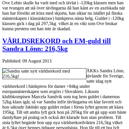
Ove Lehto skulle ha varit med och tävlat i -120kg klassen men han
var tvungen att stå över tävlingarna då han känt av en axelskada när
han har försökt att köra med skjorta, han siktar nu istället på finska
mästerskapen i klassisk(raw) bänkpress nästa helg. Guldet i -120kg
klassen gick i dag på 297,5kg vilket är en vikt som Ove brukar
kunna prestera om han inte är skadad.
VÄRLDSREKORD och EM-guld till
Sandra Lönn: 216,5kg
Published: 09 August 2013
ÅKKs Sandra Lönn,
tävlande för Sverige,
satte idag nytt
världsrekord i bänkpress för damer +84kg under
europamästerskapen som avgörs i Slovakien. Liksom
klubbkompisen Marcela Sandvik som tog hem guldet i damernas
52kg klass igår, så var Sandra inför tävlingarna en klar favorit och
hon säkrade faktiskt upp guldet redan i första lyftet genom att klara
195kg. Till sitt andra lyft gick hon på 205kg för att gå upp som bäste
damlyftare på poäng och också det klarade hon utan problem. Till
sista lyftet begärde hon upp nya världsrekordvikten 216,5kg vilket
är 6,5kg över hennes tidigare personbästa. Hon får till ett bra lyft