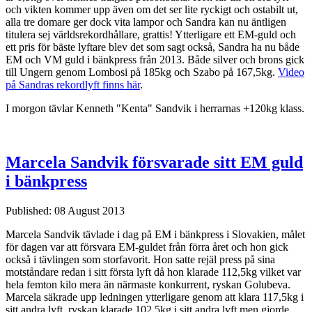
och vikten kommer upp även om det ser lite ryckigt och ostabilt ut,
alla tre domare ger dock vita lampor och Sandra kan nu äntligen
titulera sej världsrekordhållare, grattis! Ytterligare ett EM-guld och
ett pris för bäste lyftare blev det som sagt också, Sandra ha nu både
EM och VM guld i bänkpress från 2013. Både silver och brons gick
till Ungern genom Lombosi på 185kg och Szabo på 167,5kg.
Video
på Sandras rekordlyft finns här
.
I morgon tävlar Kenneth "Kenta" Sandvik i herrarnas +120kg klass.
Marcela Sandvik försvarade sitt EM guld
i bänkpress
Published: 08 August 2013
Marcela Sandvik tävlade i dag på EM i bänkpress i Slovakien, målet
för dagen var att försvara EM-guldet från förra året och hon gick
också i tävlingen som storfavorit. Hon satte rejäl press på sina
motståndare redan i sitt första lyft då hon klarade 112,5kg vilket var
hela femton kilo mera än närmaste konkurrent, ryskan Golubeva.
Marcela säkrade upp ledningen ytterligare genom att klara 117,5kg i
sitt andra lyft, ryskan klarade 102,5kg i sitt andra lyft men gjorde