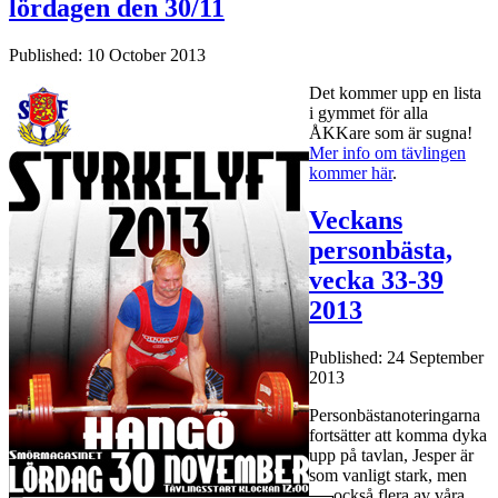
lördagen den 30/11
Published: 10 October 2013
Det kommer upp en lista
i gymmet för alla
ÅKKare som är sugna!
Mer info om tävlingen
kommer här
.
Veckans
personbästa,
vecka 33-39
2013
Published: 24 September
2013
Personbästanoteringarna
fortsätter att komma dyka
upp på tavlan, Jesper är
som vanligt stark, men
också flera av våra