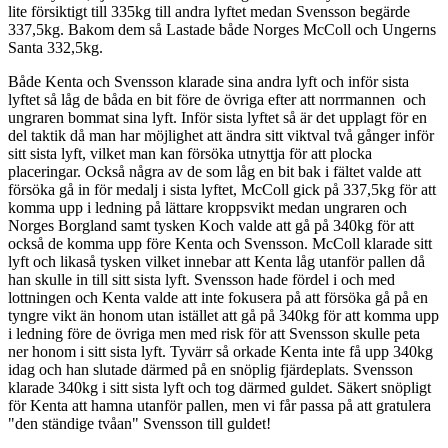
lite försiktigt till 335kg till andra lyftet medan Svensson begärde
337,5kg. Bakom dem så Lastade både Norges McColl och Ungerns
Santa 332,5kg.
Både Kenta och Svensson klarade sina andra lyft och inför sista
lyftet så låg de båda en bit före de övriga efter att norrmannen och
ungraren bommat sina lyft. Inför sista lyftet så är det upplagt för en
del taktik då man har möjlighet att ändra sitt viktval två gånger inför
sitt sista lyft, vilket man kan försöka utnyttja för att plocka
placeringar. Också några av de som låg en bit bak i fältet valde att
försöka gå in för medalj i sista lyftet, McColl gick på 337,5kg för att
komma upp i ledning på lättare kroppsvikt medan ungraren och
Norges Borgland samt tysken Koch valde att gå på 340kg för att
också de komma upp före Kenta och Svensson. McColl klarade sitt
lyft och likaså tysken vilket innebar att Kenta låg utanför pallen då
han skulle in till sitt sista lyft. Svensson hade fördel i och med
lottningen och Kenta valde att inte fokusera på att försöka gå på en
tyngre vikt än honom utan istället att gå på 340kg för att komma upp
i ledning före de övriga men med risk för att Svensson skulle peta
ner honom i sitt sista lyft. Tyvärr så orkade Kenta inte få upp 340kg
idag och han slutade därmed på en snöplig fjärdeplats. Svensson
klarade 340kg i sitt sista lyft och tog därmed guldet. Säkert snöpligt
för Kenta att hamna utanför pallen, men vi får passa på att gratulera
"den ständige tvåan" Svensson till guldet!