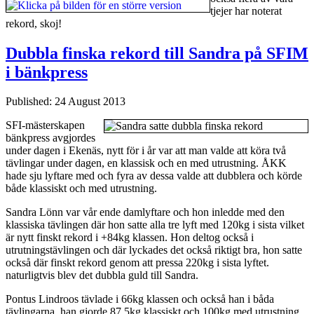
tjejer har noterat
rekord, skoj!
Dubbla finska rekord till Sandra på SFIM
i bänkpress
Published: 24 August 2013
SFI-mästerskapen
bänkpress avgjordes
under dagen i Ekenäs, nytt för i år var att man valde att köra två
tävlingar under dagen, en klassisk och en med utrustning. ÅKK
hade sju lyftare med och fyra av dessa valde att dubblera och körde
både klassiskt och med utrustning.
Sandra Lönn var vår ende damlyftare och hon inledde med den
klassiska tävlingen där hon satte alla tre lyft med 120kg i sista vilket
är nytt finskt rekord i +84kg klassen. Hon deltog också i
utrutningstävlingen och där lyckades det också riktigt bra, hon satte
också där finskt rekord genom att pressa 220kg i sista lyftet.
naturligtvis blev det dubbla guld till Sandra.
Pontus Lindroos tävlade i 66kg klassen och också han i båda
tävlingarna, han gjorde 87,5kg klassiskt och 100kg med utrustning