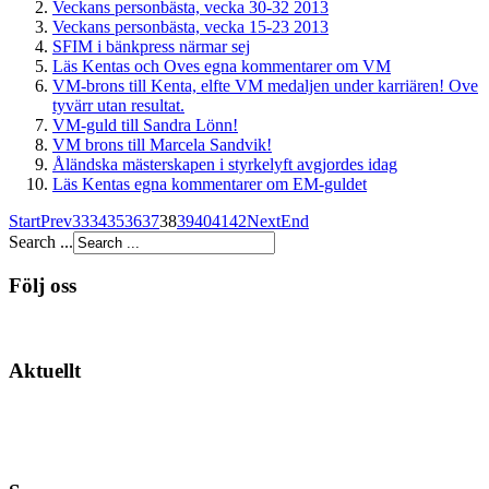
Veckans personbästa, vecka 30-32 2013
Veckans personbästa, vecka 15-23 2013
SFIM i bänkpress närmar sej
Läs Kentas och Oves egna kommentarer om VM
VM-brons till Kenta, elfte VM medaljen under karriären! Ove
tyvärr utan resultat.
VM-guld till Sandra Lönn!
VM brons till Marcela Sandvik!
Åländska mästerskapen i styrkelyft avgjordes idag
Läs Kentas egna kommentarer om EM-guldet
Start
Prev
33
34
35
36
37
38
39
40
41
42
Next
End
Search ...
Följ oss
Aktuellt