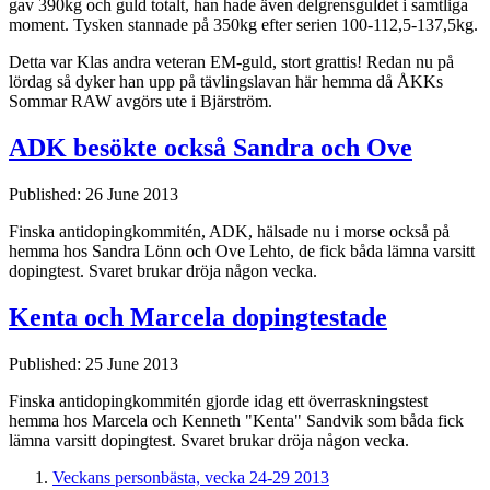
gav 390kg och guld totalt, han hade även delgrensguldet i samtliga
moment. Tysken stannade på 350kg efter serien 100-112,5-137,5kg.
Detta var Klas andra veteran EM-guld, stort grattis! Redan nu på
lördag så dyker han upp på tävlingslavan här hemma då ÅKKs
Sommar RAW avgörs ute i Bjärström.
ADK besökte också Sandra och Ove
Published: 26 June 2013
Finska antidopingkommitén, ADK, hälsade nu i morse också på
hemma hos Sandra Lönn och Ove Lehto, de fick båda lämna varsitt
dopingtest. Svaret brukar dröja någon vecka.
Kenta och Marcela dopingtestade
Published: 25 June 2013
Finska antidopingkommitén gjorde idag ett överraskningstest
hemma hos Marcela och Kenneth "Kenta" Sandvik som båda fick
lämna varsitt dopingtest. Svaret brukar dröja någon vecka.
Veckans personbästa, vecka 24-29 2013