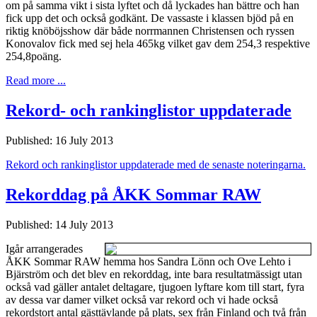
om på samma vikt i sista lyftet och då lyckades han bättre och han
fick upp det och också godkänt. De vassaste i klassen bjöd på en
riktig knöböjsshow där både norrmannen Christensen och ryssen
Konovalov fick med sej hela 465kg vilket gav dem 254,3 respektive
254,8poäng.
Read more ...
Rekord- och rankinglistor uppdaterade
Published: 16 July 2013
Rekord och rankinglistor uppdaterade med de senaste noteringarna.
Rekorddag på ÅKK Sommar RAW
Published: 14 July 2013
Igår arrangerades
ÅKK Sommar RAW hemma hos Sandra Lönn och Ove Lehto i
Bjärström och det blev en rekorddag, inte bara resultatmässigt utan
också vad gäller antalet deltagare, tjugoen lyftare kom till start, fyra
av dessa var damer vilket också var rekord och vi hade också
rekordstort antal gästtävlande på plats, sex från Finland och två från