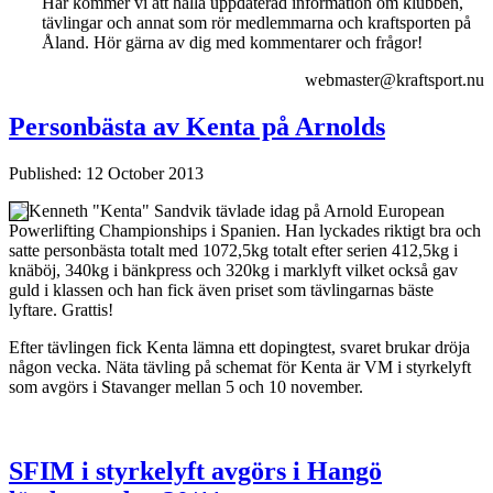
Här kommer vi att hålla uppdaterad information om klubben,
tävlingar och annat som rör medlemmarna och kraftsporten på
Åland. Hör gärna av dig med kommentarer och frågor!
webmaster@kraftsport.nu
Personbästa av Kenta på Arnolds
Published: 12 October 2013
Kenneth "Kenta" Sandvik tävlade idag på Arnold European
Powerlifting Championships i Spanien. Han lyckades riktigt bra och
satte personbästa totalt med 1072,5kg totalt efter serien 412,5kg i
knäböj, 340kg i bänkpress och 320kg i marklyft vilket också gav
guld i klassen och han fick även priset som tävlingarnas bäste
lyftare. Grattis!
Efter tävlingen fick Kenta lämna ett dopingtest, svaret brukar dröja
någon vecka. Näta tävling på schemat för Kenta är VM i styrkelyft
som avgörs i Stavanger mellan 5 och 10 november.
SFIM i styrkelyft avgörs i Hangö