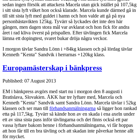
sedan ingen försök att attackera Macela utan gick istället på 107,5kg
i sitt sista lyft vilket hon också klarade. Marcela kunde därmed gå in
till sitt sista lyft med guldet i hamn och hon valde att gå på nya
personbästavikten 125kg. Tyvärr så lyckades det inte den här
gången, men dagen stora mål var avklarat och hon fick för andra
året i rad kliva överst på prispallen. Efter tävlingen fick Marcela
lämna ett dopingtest, svaret bukar dröja några veckor.
I morgon tävlar Sandra Lönn i +84kg klassen och på lördag tävlar
Kenneth "Kenta" Sandvik i herrarnas +120kg klass.
Europamästerskap i bänkpress
Published: 07 August 2013
EM i bänkpress avgörs med start nu i morgon den 8 augusti i
Bratislava, Slovakien. ÅKK har tre lyftare med, Marcela och
Kenneth "Kenta" Sandvik samt Sandra Lönn. Marcela tävlar i 52kg
klassen och ser man till
förhandsanmälningarna
så ligger hon rankad
etta på 117,5kg. Tyvärr så kände hon av en skada i ena axeln under
ett av sina sista pass inför tävlingarna och det finns också ett par
vassa lyftare bakom henne i förhandsanmälningarna, vi får hoppas
att hon får till en bra tävling och att skadan inte påverkar henne allt
för mycket.