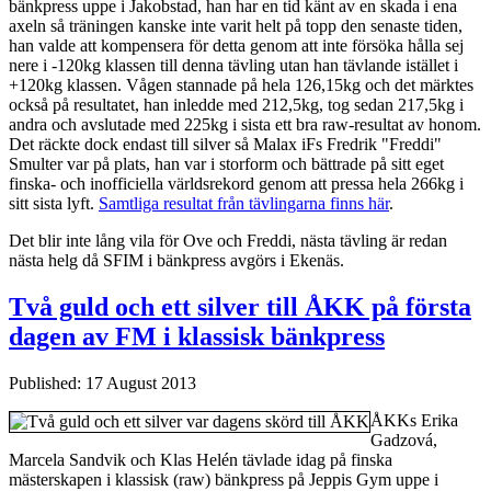
bänkpress uppe i Jakobstad, han har en tid känt av en skada i ena
axeln så träningen kanske inte varit helt på topp den senaste tiden,
han valde att kompensera för detta genom att inte försöka hålla sej
nere i -120kg klassen till denna tävling utan han tävlande istället i
+120kg klassen. Vågen stannade på hela 126,15kg och det märktes
också på resultatet, han inledde med 212,5kg, tog sedan 217,5kg i
andra och avslutade med 225kg i sista ett bra raw-resultat av honom.
Det räckte dock endast till silver så Malax iFs Fredrik "Freddi"
Smulter var på plats, han var i storform och bättrade på sitt eget
finska- och inofficiella världsrekord genom att pressa hela 266kg i
sitt sista lyft.
Samtliga resultat från tävlingarna finns här
.
Det blir inte lång vila för Ove och Freddi, nästa tävling är redan
nästa helg då SFIM i bänkpress avgörs i Ekenäs.
Två guld och ett silver till ÅKK på första
dagen av FM i klassisk bänkpress
Published: 17 August 2013
ÅKKs Erika
Gadzová,
Marcela Sandvik och Klas Helén tävlade idag på finska
mästerskapen i klassisk (raw) bänkpress på Jeppis Gym uppe i