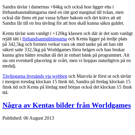
Sandra tävlar i damernas +84kg och också hon ligger etta i
förhandsanmälningarna med en rätt god marginal till tvåan, men
också där finns ett par vassa lyftare bakom och det krävs att att
Sandra får till en bra tävling för att hon skall kunna säkra guldet.
Kenta tävlar som vanligt i +120kg klassen och där är det som vanligt
rejält tätt i
förhandsanmälningarna
och Kenta ligger på tredje plats
på 342,5kg och formen verkar vara ok med tanke på att han rätt
säkert satte 332,5kg på Worldgames förra helgen och han brukar
kunna göra bättre resultat då det är enbart bänk på programmet. Att
sia om eventuell placering är svårt, men vi hoppas naturligtvis på en
medalj.
Tävlingarna livesänds via webben
och Marcela är först ut och tävlar
i morgon torsdag klockan 15 finsk tid, Sandra på fredag klockan 15
finsk tid och Kenta på lördag med början också det klockan 15 finsk
tid.
Några av Kentas bilder från Worldgames
Published: 06 August 2013