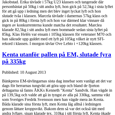
Jakobstad. Erika tävlade i 57kg U23 klassen och tangerade där
personbästat på 50kg i sitt andra lyft, hon gick på 52,5kg i sista lyftet
för att gå upp i ledning men det blev inget lyckat lyft och hon
slutade tvåa i klassen. Marcela tävlade i damernas 57kg klass och
gick in på 80kg i första lyft och hon var därmed klar vinnare då
ingen av konkurrenterna kunde matcha det resultatet. Marclea
klarade 82,5kg i sitt andra lyft men bommade sedan sista lyftet på
85kg. Klas Helén var ensam i 105kg klassen för veteraner M70 och
han säkrade upp guldet med ett lyft på 105kg vilket är nytt SFI-
rekord i klassen. I morgon tävlar Ove Lehto i +120kg klassen.
Kenta utanför pallen på EM, slutade fyra
på 335kg
Published: 10 August 2013
Bänkpress EM-tävlingarnas sista dag innebar som vanligt att det var
dags för herrarnas tungvikt att göra upp och bland de fjorton
deltagarna så fanns ÅKKs Kenneth "Kenta" Sandvik. Han vägde in
på 139,5kg och valde att gå in tyngst av alla på 330kg, samma vikt
som Sveriges Fredrik Svensson men han vägde mera än Kenta.
Båda klarade sina första lyft, men Kenta låg alltså i ledningen
genom lättare kroppsvikt. Bakom dem så var det också tätt med
andra lyftare, sjuan klarade tex. 310kg i sitt första lyft. Kenta ökade