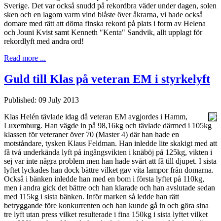
Sverige. Det var också snudd på rekordbra väder under dagen, solen
sken och en lagom varm vind blåste över åkrarna, vi hade också
domare med rätt att döma finska rekord på plats i form av Helena
och Jouni Kvist samt Kenneth "Kenta" Sandvik, allt upplagt för
rekordlyft med andra ord!
Read more ...
Guld till Klas på veteran EM i styrkelyft
Published: 09 July 2013
Klas Helén tävlade idag då veteran EM avgjordes i Hamm,
Luxemburg. Han vägde in på 98,16kg och tävlade därmed i 105kg
klassen för veteraner över 70 (Master 4) där han hade en
motståndare, tysken Klaus Feldman. Han inledde lite skakigt med att
få två underkända lyft på ingångsvikten i knäböj på 125kg, vikten i
sej var inte några problem men han hade svårt att få till djupet. I sista
lyftet lyckades han dock bättre vilket gav vita lampor från domarna.
Också i bänken inledde han med en bom i första lyftet på 110kg,
men i andra gick det bättre och han klarade och han avslutade sedan
med 115kg i sista bänken. Inför marken så ledde han rätt
betryggande före konkurrenten och han kunde gå in och göra sina
tre lyft utan press vilket resulterade i fina 150kg i sista lyftet vilket