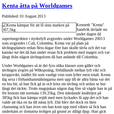
Kenta åtta på Worldgames
Published: 01 August 2013
Kenneth "Kenta"
Sandvik tävlade nu
under dagen då
supertungvikten i styrkelyft avgjordes under Worldgames 20013
som avgjordes i Cali, Colombia. Kenta var på plats på
tävlingsplatsen redan flera dagar före han skulle tävla och det var
kanske tur det då han under resan fick problem med magen och var
långt ifrån någon tävlingsform då han anlände till Colombia.
Under Worldgames så är det fyra olika klasser som gäller och
tävlingen avgörs på Wilkspoäng, förhållande mellan lyft vikt och
kroppsvikt, istället för som vanligt vem som lyfter mest totalt. Kenta
låg sexa i förhandsanmälningarna men upp till de allra bästa var det
en bra bit, så han fick gå in och köra sin tävling och sedan se hur
långt det räckte. Trotts magsjukan någon dag före så vägde han in på
för honom rätt normala 139,35kg. Den inledande knäböjen på
385kg fick han kämpa rejält med men lyckades få upp det och han
valde att öka en tia till nästa lyft. Där blev det dock en liten
chansning och han även om han kom upp med vikten så fick han
underkänt av domarna troligen på grund av dåligt djup. Han gick