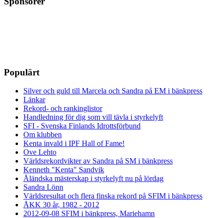
Sponsorer
Populärt
Silver och guld till Marcela och Sandra på EM i bänkpress
Länkar
Rekord- och rankinglistor
Handledning för dig som vill tävla i styrkelyft
SFI - Svenska Finlands Idrottsförbund
Om klubben
Kenta invald i IPF Hall of Fame!
Ove Lehto
Världsrekordvikter av Sandra på SM i bänkpress
Kenneth "Kenta" Sandvik
Åländska mästerskap i styrkelyft nu på lördag
Sandra Lönn
Världsresultat och flera finska rekord på SFIM i bänkpress
ÅKK 30 år, 1982 - 2012
2012-09-08 SFIM i bänkpress, Mariehamn