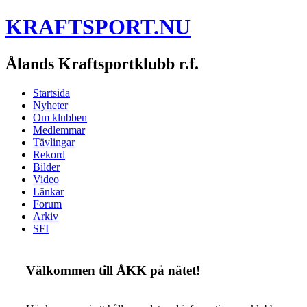
KRAFTSPORT.NU
Ålands Kraftsportklubb r.f.
Startsida
Nyheter
Om klubben
Medlemmar
Tävlingar
Rekord
Bilder
Video
Länkar
Forum
Arkiv
SFI
Välkommen till ÅKK på nätet!