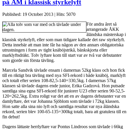
på ÅM i klassisk styrkelyft
Published: 19 October 2013
|
Hits: 5070
För andra året så
arrangerade ÅKK
åländska mästerskap i
klassisk styrkelyft, eller som man tidigare kallade det raw styrkelyft.
Detta innebär att man inte får ha någon av den annars obligatoriska
utrustningen i form av tight knäböjstrikå, bänkskjorta eller
marklyftsdräkt. Tolv lyftare kom till start var av två var debutanter
som gjorde sin första tävling.
Marcela Sandvik tävlade ensam i damernas 52kg klass och hon fick
till en riktigt bra tävling med nya SFI-rekord i både knäböj, marklyft
och totalt efter serien 108-82,5-140=330,5kg. I damernas 57kg
klassen så tävlade dagens ende junior, Erika Gadzová. Hon putsade
samtliga sina egna SFI-rekord för juniorer U23 efter serien 90-52,5-
120=262,5kg. Extra roligt var det att en av dagens debutanter var en
damlyftare, det var Johanna Sjöblom som tävlade i 72kg klassen.
Hon satte alla sina nio lyft och samtliga resultat var nya åländska
rekord, serien blev 100-65-135=300kg totalt, bara att gratulera till en
fin debut!
Dagens lättaste herrlyftare var Pontus Lindroos som tävlade i 66kg