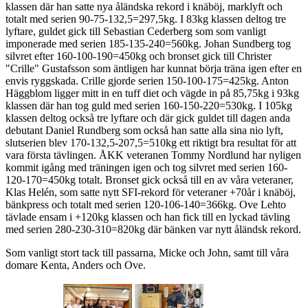
klassen där han satte nya åländska rekord i knäböj, marklyft och
totalt med serien 90-75-132,5=297,5kg. I 83kg klassen deltog tre
lyftare, guldet gick till Sebastian Cederberg som som vanligt
imponerade med serien 185-135-240=560kg. Johan Sundberg tog
silvret efter 160-100-190=450kg och bronset gick till Christer
"Crille" Gustafsson som äntligen har kunnat börja träna igen efter en
envis ryggskada. Crille gjorde serien 150-100-175=425kg. Anton
Häggblom ligger mitt in en tuff diet och vägde in på 85,75kg i 93kg
klassen där han tog guld med serien 160-150-220=530kg. I 105kg
klassen deltog också tre lyftare och där gick guldet till dagen anda
debutant Daniel Rundberg som också han satte alla sina nio lyft,
slutserien blev 170-132,5-207,5=510kg ett riktigt bra resultat för att
vara första tävlingen. ÅKK veteranen Tommy Nordlund har nyligen
kommit igång med träningen igen och tog silvret med serien 160-
120-170=450kg totalt. Bronset gick också till en av våra veteraner,
Klas Helén, som satte nytt SFI-rekord för veteraner +70år i knäböj,
bänkpress och totalt med serien 120-106-140=366kg. Ove Lehto
tävlade ensam i +120kg klassen och han fick till en lyckad tävling
med serien 280-230-310=820kg där bänken var nytt åländsk rekord.
Som vanligt stort tack till passarna, Micke och John, samt till våra
domare Kenta, Anders och Ove.