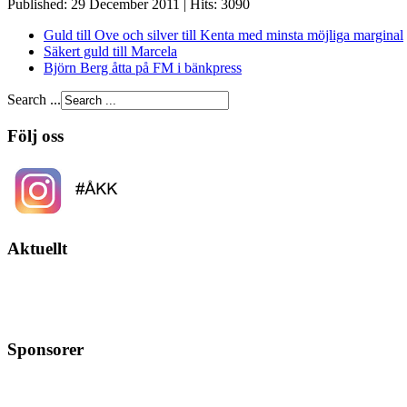
Published: 29 December 2011
|
Hits: 3090
Guld till Ove och silver till Kenta med minsta möjliga marginal
Säkert guld till Marcela
Björn Berg åtta på FM i bänkpress
Search ...
Följ oss
Aktuellt
Sponsorer