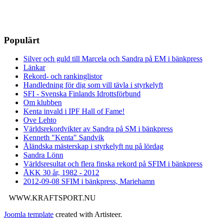
Populärt
Silver och guld till Marcela och Sandra på EM i bänkpress
Länkar
Rekord- och rankinglistor
Handledning för dig som vill tävla i styrkelyft
SFI - Svenska Finlands Idrottsförbund
Om klubben
Kenta invald i IPF Hall of Fame!
Ove Lehto
Världsrekordvikter av Sandra på SM i bänkpress
Kenneth "Kenta" Sandvik
Åländska mästerskap i styrkelyft nu på lördag
Sandra Lönn
Världsresultat och flera finska rekord på SFIM i bänkpress
ÅKK 30 år, 1982 - 2012
2012-09-08 SFIM i bänkpress, Mariehamn
WWW.KRAFTSPORT.NU
Joomla template
created with Artisteer.