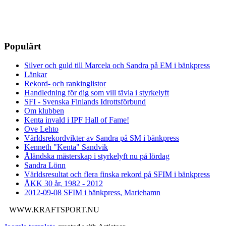
Populärt
Silver och guld till Marcela och Sandra på EM i bänkpress
Länkar
Rekord- och rankinglistor
Handledning för dig som vill tävla i styrkelyft
SFI - Svenska Finlands Idrottsförbund
Om klubben
Kenta invald i IPF Hall of Fame!
Ove Lehto
Världsrekordvikter av Sandra på SM i bänkpress
Kenneth "Kenta" Sandvik
Åländska mästerskap i styrkelyft nu på lördag
Sandra Lönn
Världsresultat och flera finska rekord på SFIM i bänkpress
ÅKK 30 år, 1982 - 2012
2012-09-08 SFIM i bänkpress, Mariehamn
WWW.KRAFTSPORT.NU