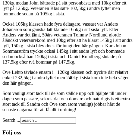
130kg medan John bättrade på sitt personbästa med 10kg efter ett
lyft på 125kg. Veteranen Klas satte 102,5kg i andra lyftet men
bommade sedan på 105kg i sista.
Också 105kg klassen hade fyra deltagare, vassast var Anders
Johansson som ganska lätt klarade 165kg i sitt sista lyft. Efter
Anders var det jämt, 50års veteranen Tommy Nordlund gjorde
åländskt veteranrekord med 10kg efter att ha klarat 145kg i sitt andra
lyft, 150kg i sista blev dock för tungt den här gången. Karl-Johan
Sommarström tryckte också 145kg i sitt andra lyft och bommade
sedan också han 150kg i sista och Daniel Rundberg slutade på
137,5kg efter två bommar på 147,5kg.
Ove Lehto tävlade ensam i +120kg klassen och tryckte där relativt
enkelt 232,5kg i andra lyftet men 240kg i sista kom inte hela vägen
den här gången.
Som vanligt stort tack till de som ställde upp och hjälpte till under
dagen som passare, sekretariat och domare och naturligtvis ett extra
stort tack till Sandra och Ove som (som vanligt) jobbar hårt de
senaste dagarna för att få allt i ordning!
Search ...
Följ oss