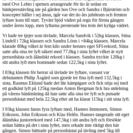
med Ove Lehto i spetsen arrangerade för tio år sedan en
bänkpresstävling ute på gården hos Ove och Sandra i Bjärström och
konceptet håller i sej ännu, igår var det tio års jubileum och femton
lyftare kom till start. Tyvärr bjöd vädret på regn för första gången
under årens lopp, men lyftarna presterade bra trots det kyliga vädret.
Vi hade tre tjejer som tävlade, Marcela Sandvik i 52kg klassen, Stina
Lindell i 72kg klassen och Sandra Lönn i +84kg klassen. Marcela
klarade 80kg vilket är fem kilo under hennes eget SFI-rekord, Stina
satte alla sina tre lyft säkert med 77,0kg i sista lyftet vilket är nytt
personbästa och åländskt rekord i klassen. Sandra tryckte 120kg i
sitt andra lyft men bommade sedan 122,5kg i sista lyftet.
I 83kg klassen för herrar så tävlade tre lyftare, vassast var
debutanten Philip Åsgård som gjorde tre fina lyft med 132,5kg i
sista, Rasmus Eklund hade det lite kämpigare och fick nöja sej med
ett godkänt lyft på 125kg medan Anton Bergman fick bra utdelning
på vårens bänkträning då han satte alla sina tre lyft och putsade
personbästat med hela 22,5kg efter att ha klarat 115kg i sitt sista lyft.
I 93kg klassen fanns fyra lyftare med, Hannes Immonen, Simon
Eriksson, John Eriksson och Klas Helén. Hannes tangerade sitt eget
åländska juniorrekord med 147,5kg i sitt andra lyft och försökte
sedan bättra på det i sista lyftet, men orkade inte riktigt den här
gången. Simon bättrade på personbästat på tävling med 5kg till