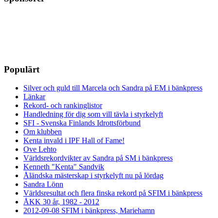
Populärt
Silver och guld till Marcela och Sandra på EM i bänkpress
Länkar
Rekord- och rankinglistor
Handledning för dig som vill tävla i styrkelyft
SFI - Svenska Finlands Idrottsförbund
Om klubben
Kenta invald i IPF Hall of Fame!
Ove Lehto
Världsrekordvikter av Sandra på SM i bänkpress
Kenneth "Kenta" Sandvik
Åländska mästerskap i styrkelyft nu på lördag
Sandra Lönn
Världsresultat och flera finska rekord på SFIM i bänkpress
ÅKK 30 år, 1982 - 2012
2012-09-08 SFIM i bänkpress, Mariehamn