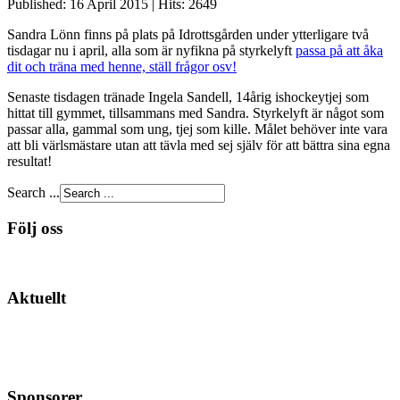
Published: 16 April 2015
|
Hits: 2649
Sandra Lönn finns på plats på Idrottsgården under ytterligare två
tisdagar nu i april, alla som är nyfikna på styrkelyft
passa på att åka
dit och träna med henne, ställ frågor osv!
Senaste tisdagen tränade Ingela Sandell, 14årig ishockeytjej som
hittat till gymmet, tillsammans med Sandra. Styrkelyft är något som
passar alla, gammal som ung, tjej som kille. Målet behöver inte vara
att bli värlsmästare utan att tävla med sej själv för att bättra sina egna
resultat!
Search ...
Följ oss
Aktuellt
Sponsorer