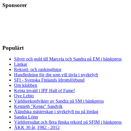
Sponsorer
Populärt
Silver och guld till Marcela och Sandra på EM i bänkpress
Länkar
Rekord- och rankinglistor
Handledning för dig som vill tävla i styrkelyft
SFI - Svenska Finlands Idrottsförbund
Om klubben
Kenta invald i IPF Hall of Fame!
Ove Lehto
Världsrekordvikter av Sandra på SM i bänkpress
Kenneth "Kenta" Sandvik
Åländska mästerskap i styrkelyft nu på lördag
Sandra Lönn
Världsresultat och flera finska rekord på SFIM i bänkpress
ÅKK 30 år, 1982 - 2012