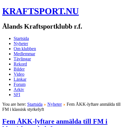
KRAFTSPORT.NU
Ålands Kraftsportklubb r.f.
Startsida
Nyheter
Om klubben
Medlemmar
Tävlingar
Rekord
Bilder
Video
Länkar
Forum
Arkiv
SFI
You are here:
Startsida
Nyheter
Fem ÅKK-lyftare anmälda till
FM i klassisk styrkelyft
Fem ÅKK-lyftare anmälda till FM i