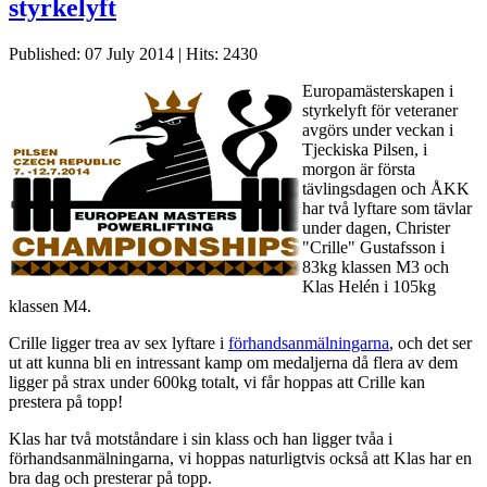
styrkelyft
Published: 07 July 2014
|
Hits: 2430
Europamästerskapen i
styrkelyft för veteraner
avgörs under veckan i
Tjeckiska Pilsen, i
morgon är första
tävlingsdagen och ÅKK
har två lyftare som tävlar
under dagen, Christer
"Crille" Gustafsson i
83kg klassen M3 och
Klas Helén i 105kg
klassen M4.
Crille ligger trea av sex lyftare i
förhandsanmälningarna
, och det ser
ut att kunna bli en intressant kamp om medaljerna då flera av dem
ligger på strax under 600kg totalt, vi får hoppas att Crille kan
prestera på topp!
Klas har två motståndare i sin klass och han ligger tvåa i
förhandsanmälningarna, vi hoppas naturligtvis också att Klas har en
bra dag och presterar på topp.