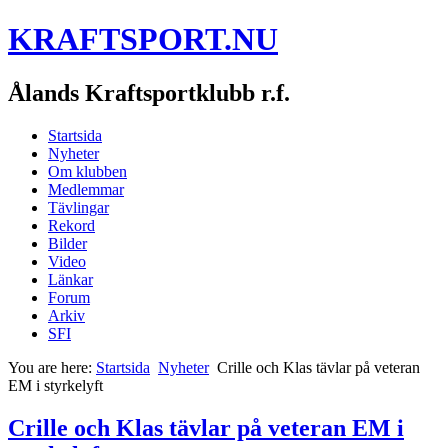
KRAFTSPORT.NU
Ålands Kraftsportklubb r.f.
Startsida
Nyheter
Om klubben
Medlemmar
Tävlingar
Rekord
Bilder
Video
Länkar
Forum
Arkiv
SFI
You are here:
Startsida
Nyheter
Crille och Klas tävlar på veteran
EM i styrkelyft
Crille och Klas tävlar på veteran EM i