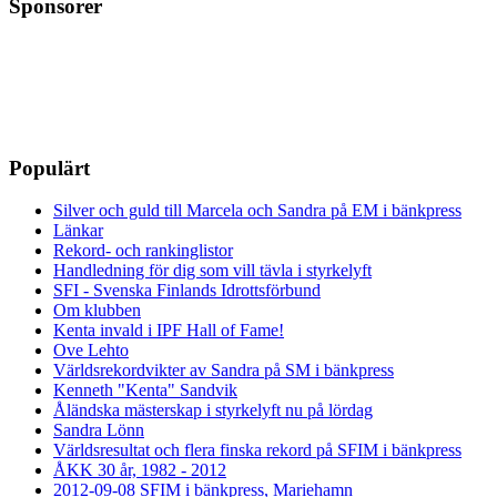
Sponsorer
Populärt
Silver och guld till Marcela och Sandra på EM i bänkpress
Länkar
Rekord- och rankinglistor
Handledning för dig som vill tävla i styrkelyft
SFI - Svenska Finlands Idrottsförbund
Om klubben
Kenta invald i IPF Hall of Fame!
Ove Lehto
Världsrekordvikter av Sandra på SM i bänkpress
Kenneth "Kenta" Sandvik
Åländska mästerskap i styrkelyft nu på lördag
Sandra Lönn
Världsresultat och flera finska rekord på SFIM i bänkpress
ÅKK 30 år, 1982 - 2012
2012-09-08 SFIM i bänkpress, Mariehamn