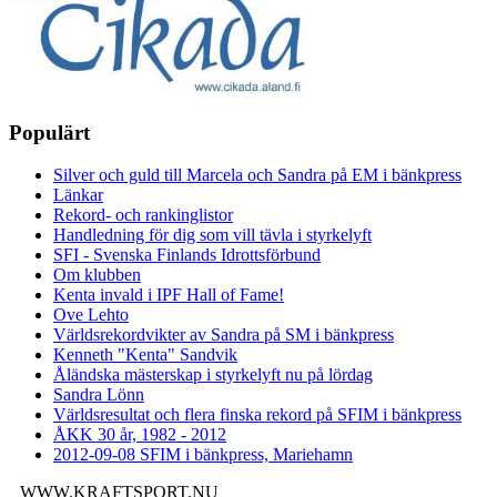
Populärt
Silver och guld till Marcela och Sandra på EM i bänkpress
Länkar
Rekord- och rankinglistor
Handledning för dig som vill tävla i styrkelyft
SFI - Svenska Finlands Idrottsförbund
Om klubben
Kenta invald i IPF Hall of Fame!
Ove Lehto
Världsrekordvikter av Sandra på SM i bänkpress
Kenneth "Kenta" Sandvik
Åländska mästerskap i styrkelyft nu på lördag
Sandra Lönn
Världsresultat och flera finska rekord på SFIM i bänkpress
ÅKK 30 år, 1982 - 2012
2012-09-08 SFIM i bänkpress, Mariehamn
WWW.KRAFTSPORT.NU