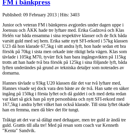
FM i bänkpress
Published: 09 February 2013
|
Hits: 3403
Junior och veteran FM i bänkpress avgjordes under dagen uppe i
Joensuu och ÅKK hade tre lyftare med. Erika Gadzová och Klas
Helén var båda ensamma i sina respektive klasser och de fick båda
varsitt guld med sej hem. Erika satte nytt SFI-rekord i 57kg klassen
U23 då hon klarade 67,5kg i sitt andra lyft, hon hade sedan ett bra
försök på 70kg i sista men orkade inte riktigt hela vägen. Klas som
tävlade i 105kg M70, tyvärr fick han bara ingångsvikten på 115kg
trotts att han hade två bra försök på 125kg i sina följande lyft, båda
lyften underändes på grund av tekniska detaljer som noterades av
domarna.
Hannes tävlade u 93kg U20 klassen där det var två lyftare med,
Hannes visade sej dock vara den bäste av de två. Han satte en säker
ingång på 150kg i första lyftet och då guldet i och med detta redan
var klart så gick han på nytt personbästa och nytt SFI-rekord med
167,5kg i andra lyftet vilket han också klarade. Till sista lyftet ökade
han en femma, men då blev det för tungt.
Tråkigt att det var så dåligt med deltagare, men tre guld är ändå tre
guld. Grattis till alla tre! Med på resan som coach var Kenneth
"Kenta" Sandvik.