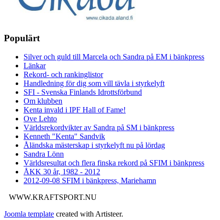
Populärt
Silver och guld till Marcela och Sandra på EM i bänkpress
Länkar
Rekord- och rankinglistor
Handledning för dig som vill tävla i styrkelyft
SFI - Svenska Finlands Idrottsförbund
Om klubben
Kenta invald i IPF Hall of Fame!
Ove Lehto
Världsrekordvikter av Sandra på SM i bänkpress
Kenneth "Kenta" Sandvik
Åländska mästerskap i styrkelyft nu på lördag
Sandra Lönn
Världsresultat och flera finska rekord på SFIM i bänkpress
ÅKK 30 år, 1982 - 2012
2012-09-08 SFIM i bänkpress, Mariehamn
WWW.KRAFTSPORT.NU
Joomla template
created with Artisteer.