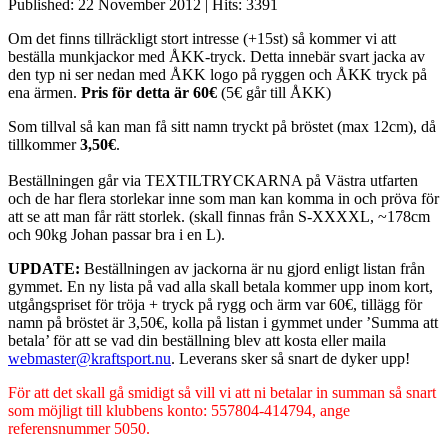
Published: 22 November 2012
|
Hits: 3391
Om det finns tillräckligt stort intresse (+15st) så kommer vi att
beställa munkjackor med ÅKK-tryck. Detta innebär svart jacka av
den typ ni ser nedan med ÅKK logo på ryggen och ÅKK tryck på
ena ärmen.
Pris för detta är 60€
(5€ går till ÅKK)
Som tillval så kan man få sitt namn tryckt på bröstet (max 12cm), då
tillkommer
3,50€
.
Beställningen går via TEXTILTRYCKARNA på Västra utfarten
och de har flera storlekar inne som man kan komma in och pröva för
att se att man får rätt storlek. (skall finnas från S-XXXXL, ~178cm
och 90kg Johan passar bra i en L).
UPDATE:
Beställningen av jackorna är nu gjord enligt listan från
gymmet. En ny lista på vad alla skall betala kommer upp inom kort,
utgångspriset för tröja + tryck på rygg och ärm var 60€, tillägg för
namn på bröstet är 3,50€, kolla på listan i gymmet under ’Summa att
betala’ för att se vad din beställning blev att kosta eller maila
webmaster@kraftsport.nu
. Leverans sker så snart de dyker upp!
För att det skall gå smidigt så vill vi att ni betalar in summan så snart
som möjligt till klubbens konto: 557804-414794, ange
referensnummer 5050.