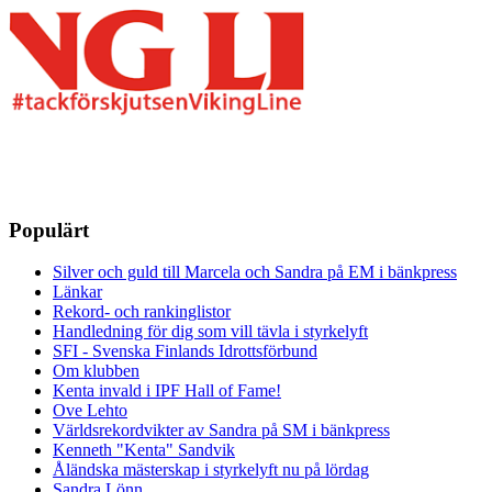
Populärt
Silver och guld till Marcela och Sandra på EM i bänkpress
Länkar
Rekord- och rankinglistor
Handledning för dig som vill tävla i styrkelyft
SFI - Svenska Finlands Idrottsförbund
Om klubben
Kenta invald i IPF Hall of Fame!
Ove Lehto
Världsrekordvikter av Sandra på SM i bänkpress
Kenneth "Kenta" Sandvik
Åländska mästerskap i styrkelyft nu på lördag
Sandra Lönn