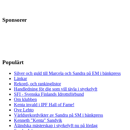
Sponsorer
Populärt
Silver och guld till Marcela och Sandra på EM i bänkpress
Länkar
Rekord- och rankinglistor
Handledning för dig som vill tävla i styrkelyft
SFI - Svenska Finlands Idrottsförbund
Om klubben
Kenta invald i IPF Hall of Fame!
Ove Lehto
Världsrekordvikter av Sandra på SM i bänkpress
Kenneth "Kenta" Sandvik
Åländska mästerskap i styrkelyft nu på lördag