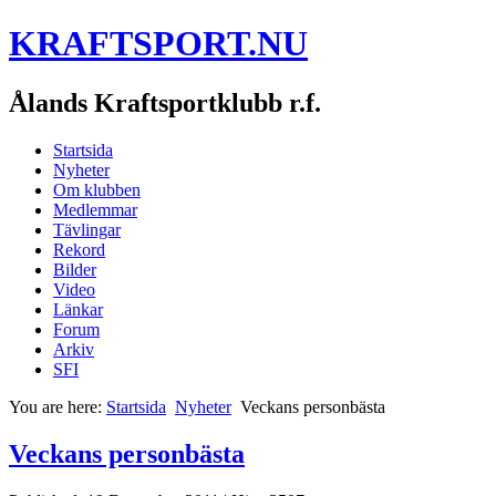
KRAFTSPORT.NU
Ålands Kraftsportklubb r.f.
Startsida
Nyheter
Om klubben
Medlemmar
Tävlingar
Rekord
Bilder
Video
Länkar
Forum
Arkiv
SFI
You are here:
Startsida
Nyheter
Veckans personbästa
Veckans personbästa