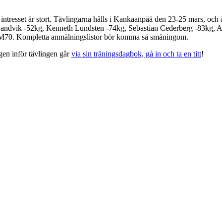
h intresset är stort. Tävlingarna hålls i Kankaanpää den 23-25 mars, och
la Sandvik -52kg, Kenneth Lundsten -74kg, Sebastian Cederberg -83kg,
M70. Kompletta anmälningslistor bör komma så småningom.
gen inför tävlingen går
via sin träningsdagbok, gå in och ta en titt
!