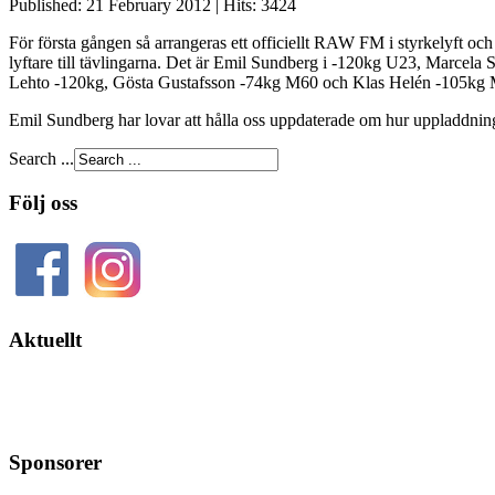
Published: 21 February 2012
|
Hits: 3424
För första gången så arrangeras ett officiellt RAW FM i styrkelyft oc
lyftare till tävlingarna. Det är Emil Sundberg i -120kg U23, Marce
Lehto -120kg, Gösta Gustafsson -74kg M60 och Klas Helén -105kg 
Emil Sundberg har lovar att hålla oss uppdaterade om hur uppladdnin
Search ...
Följ oss
Aktuellt
Sponsorer