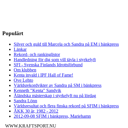
Populärt
Silver och guld till Marcela och Sandra på EM i bänkpress
Länkar
Rekord- och rankinglistor
Handledning för dig som vill tävla i styrkelyft
SFI - Svenska Finlands Idrottsförbund
Om klubben
Kenta invald i IPF Hall of Fame!
Ove Lehto
Världsrekordvikter av Sandra på SM i bänkpress
Kenneth "Kenta" Sandvik
Åländska mästerskap i styrkelyft nu på lördag
Sandra Lönn
Världsresultat och flera finska rekord på SFIM i bänkpress
ÅKK 30 år, 1982 - 2012
2012-09-08 SFIM i bänkpress, Mariehamn
WWW.KRAFTSPORT.NU