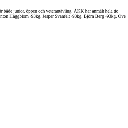
 är både junior, öppen och veterantävling. ÅKK har anmält hela tio
 Anton Häggblom -93kg, Jesper Svanfelt -93kg, Björn Berg -93kg, Ove