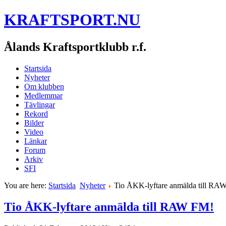
KRAFTSPORT.NU
Ålands Kraftsportklubb r.f.
Startsida
Nyheter
Om klubben
Medlemmar
Tävlingar
Rekord
Bilder
Video
Länkar
Forum
Arkiv
SFI
You are here:
Startsida
Nyheter
Tio ÅKK-lyftare anmälda till RA
Tio ÅKK-lyftare anmälda till RAW FM!