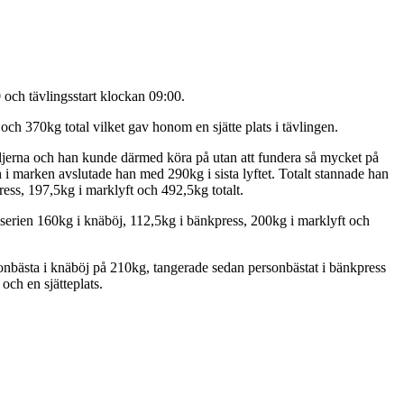
ch tävlingsstart klockan 09:00.
och 370kg total vilket gav honom en sjätte plats i tävlingen.
edaljerna och han kunde därmed köra på utan att fundera så mycket på
 i marken avslutade han med 290kg i sista lyftet. Totalt stannade han
ress, 197,5kg i marklyft och 492,5kg totalt.
 serien 160kg i knäböj, 112,5kg i bänkpress, 200kg i marklyft och
onbästa i knäböj på 210kg, tangerade sedan personbästat i bänkpress
och en sjätteplats.