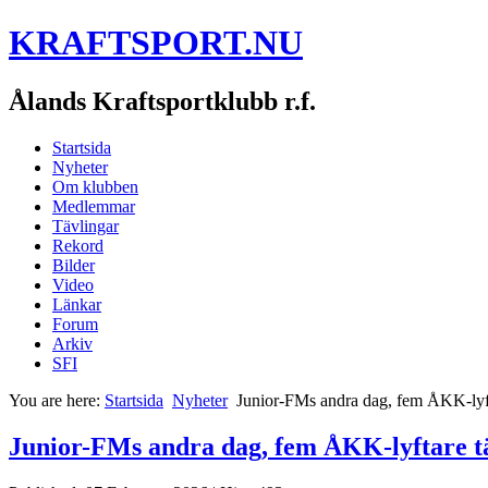
KRAFTSPORT.NU
Ålands Kraftsportklubb r.f.
Startsida
Nyheter
Om klubben
Medlemmar
Tävlingar
Rekord
Bilder
Video
Länkar
Forum
Arkiv
SFI
You are here:
Startsida
Nyheter
Junior-FMs andra dag, fem ÅKK-lyft
Junior-FMs andra dag, fem ÅKK-lyftare t