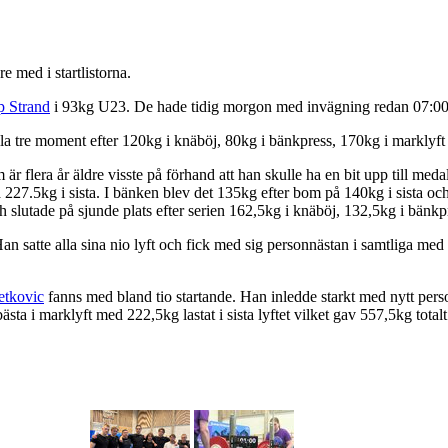
med i startlistorna.
ip Strand
i 93kg U23. De hade tidig morgon med invägning redan 07:00 o
lla tre moment efter 120kg i knäböj, 80kg i bänkpress, 170kg i marklyft 
 är flera år äldre visste på förhand att han skulle ha en bit upp till m
 227.5kg i sista. I bänken blev det 135kg efter bom på 140kg i sista och
h slutade på sjunde plats efter serien 162,5kg i knäböj, 132,5kg i bänkp
n satte alla sina nio lyft och fick med sig personnästan i samtliga med
etkovic
fanns med bland tio startande. Han inledde starkt med nytt pers
sta i marklyft med 222,5kg lastat i sista lyftet vilket gav 557,5kg totalt 