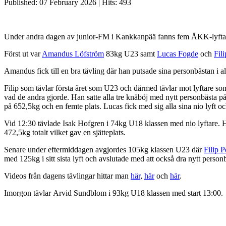
Published: 07 February 2026
|
Hits: 493
Under andra dagen av junior-FM i Kankkanpää fanns fem ÅKK-lyftare 
Först ut var
Amandus Löfström
83kg U23 samt
Lucas Fogde
och
Fil
Amandus fick till en bra tävling där han putsade sina personbästan i a
Filip som tävlar första året som U23 och därmed tävlar mot lyftare som
vad de andra gjorde. Han satte alla tre knäböj med nytt personbästa på
på 652,5kg och en femte plats. Lucas fick med sig alla sina nio lyft oc
Vid 12:30 tävlade Isak Hofgren i 74kg U18 klassen med nio lyftare. Ha
472,5kg totalt vilket gav en sjätteplats.
Senare under eftermiddagen avgjordes 105kg klassen U23 där
Filip P
med 125kg i sitt sista lyft och avslutade med att också dra nytt personbä
Videos från dagens tävlingar hittar man
här
,
här
och
här
.
Imorgon tävlar Arvid Sundblom i 93kg U18 klassen med start 13:00.