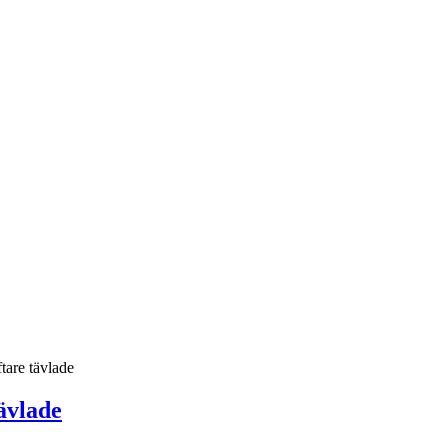
are tävlade
ävlade