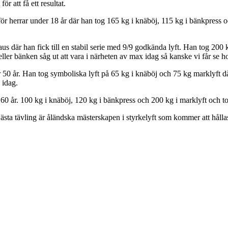
r att få ett resultat.
 herrar under 18 år där han tog 165 kg i knäböj, 115 kg i bänkpress oc
s där han fick till en stabil serie med 9/9 godkända lyft. Han tog 200 
eller bänken såg ut att vara i närheten av max idag så kanske vi får se 
0 år. Han tog symboliska lyft på 65 kg i knäböj och 75 kg marklyft då h
 idag.
60 år. 100 kg i knäböj, 120 kg i bänkpress och 200 kg i marklyft och to
! Nästa tävling är åländska mästerskapen i styrkelyft som kommer att håll