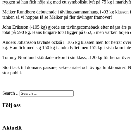
ryggen så han fick nöja sig med ett symboliskt lyft på 75 kg i marklyft fö
Melker Rundberg debuterade i tävlingssammanhang i -93 kg klassen för
tanken så vi hoppas få se Melker på fler tävlingar framöver!
John Eriksson (-105 kg) gjorde en tävlingscomeback efter några års pau
total på 590 kg. Hans tidigare total ligger på 652,5 men varken böjen 
Anders Johansson tävlade också i -105 kg klassen men för herrar över 5
kg. Han fick med sig 150 kg i andra lyftet men 155 kg i sista kom inte
Tommy Nordlund skördade rekord i sin klass, -120 kg för herrar över 
Stort tack till domare, passare, sekretariatet och övriga funktionärer
stor publik.
Search ...
Följ oss
Aktuellt