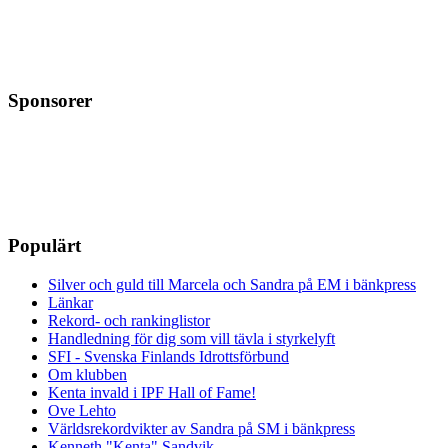
Sponsorer
Populärt
Silver och guld till Marcela och Sandra på EM i bänkpress
Länkar
Rekord- och rankinglistor
Handledning för dig som vill tävla i styrkelyft
SFI - Svenska Finlands Idrottsförbund
Om klubben
Kenta invald i IPF Hall of Fame!
Ove Lehto
Världsrekordvikter av Sandra på SM i bänkpress
Kenneth "Kenta" Sandvik