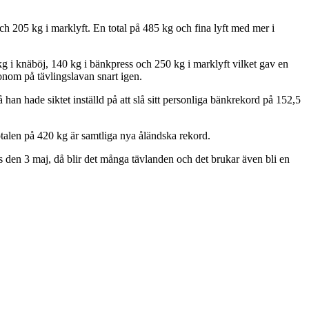
h 205 kg i marklyft. En total på 485 kg och fina lyft med mer i
kg i knäböj, 140 kg i bänkpress och 250 kg i marklyft vilket gav en
honom på tävlingslavan snart igen.
an hade siktet inställd på att slå sitt personliga bänkrekord på 152,5
talen på 420 kg är samtliga nya åländska rekord.
as den 3 maj, då blir det många tävlanden och det brukar även bli en