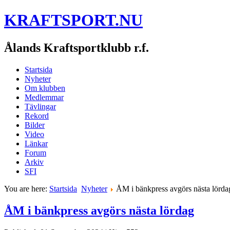
KRAFTSPORT.NU
Ålands Kraftsportklubb r.f.
Startsida
Nyheter
Om klubben
Medlemmar
Tävlingar
Rekord
Bilder
Video
Länkar
Forum
Arkiv
SFI
You are here:
Startsida
Nyheter
ÅM i bänkpress avgörs nästa lörda
ÅM i bänkpress avgörs nästa lördag