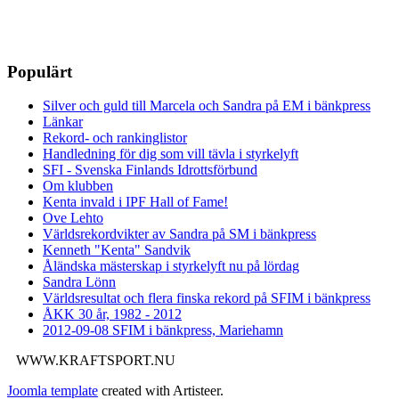
Populärt
Silver och guld till Marcela och Sandra på EM i bänkpress
Länkar
Rekord- och rankinglistor
Handledning för dig som vill tävla i styrkelyft
SFI - Svenska Finlands Idrottsförbund
Om klubben
Kenta invald i IPF Hall of Fame!
Ove Lehto
Världsrekordvikter av Sandra på SM i bänkpress
Kenneth "Kenta" Sandvik
Åländska mästerskap i styrkelyft nu på lördag
Sandra Lönn
Världsresultat och flera finska rekord på SFIM i bänkpress
ÅKK 30 år, 1982 - 2012
2012-09-08 SFIM i bänkpress, Mariehamn
WWW.KRAFTSPORT.NU
Joomla template
created with Artisteer.