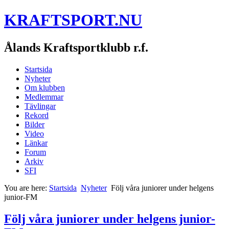
KRAFTSPORT.NU
Ålands Kraftsportklubb r.f.
Startsida
Nyheter
Om klubben
Medlemmar
Tävlingar
Rekord
Bilder
Video
Länkar
Forum
Arkiv
SFI
You are here:
Startsida
Nyheter
Följ våra juniorer under helgens
junior-FM
Följ våra juniorer under helgens junior-