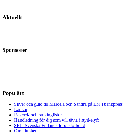
Aktuellt
Sponsorer
Populärt
Silver och guld till Marcela och Sandra på EM i bänkpress
Länkar
Rekord- och rankinglistor
Handledning för dig som vill tävla i styrkelyft
SFI - Svenska Finlands Idrottsförbund
Om klubben