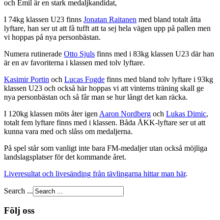
och Emil är en stark medaljkandidat,
I 74kg klassen U23 finns
Jonatan Raitanen
med bland totalt åtta
lyftare, han ser ut att få tufft att ta sej hela vägen upp på pallen men
vi hoppas på nya personbästan.
Numera rutinerade
Otto Sjuls
finns med i 83kg klassen U23 där han
är en av favoriterna i klassen med tolv lyftare.
Kasimir Portin
och
Lucas Fogde
finns med bland tolv lyftare i 93kg
klassen U23 och också här hoppas vi att vinterns träning skall ge
nya personbästan och så får man se hur långt det kan räcka.
I 120kg klassen möts åter igen
Aaron Nordberg
och
Lukas Dimic
,
totalt fem lyftare finns med i klassen. Båda ÅKK-lyftare ser ut att
kunna vara med och slåss om medaljerna.
På spel står som vanligt inte bara FM-medaljer utan också möjliga
landslagsplatser för det kommande året.
Liveresultat och livesänding från tävlingarna hittar man här
.
Search ...
Följ oss