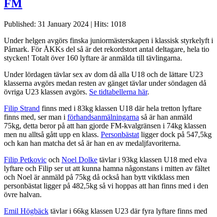
FM
Published: 31 January 2024
|
Hits: 1018
Under helgen avgörs finska juniormästerskapen i klassisk styrkelyft i
Påmark. För ÅKKs del så är det rekordstort antal deltagare, hela tio
stycken! Totalt över 160 lyftare är anmälda till tävlingarna.
Under lördagen tävlar sex av dom då alla U18 och de lättare U23
klasserna avgörs medan resten av gänget tävlar under söndagen då
övriga U23 klassen avgörs.
Se tidtabellerna här
.
Filip Strand
finns med i 83kg klassen U18 där hela tretton lyftare
finns med, ser man i
förhandsanmälningarna
så är han anmäld
75kg, detta beror på att han gjorde FM-kvalgränsen i 74kg klassen
men nu alltså gått upp en klass.
Personbästat
ligger dock på 547,5kg
och kan han matcha det så är han en av medaljfavoriterna.
Filip Petkovic
och
Noel Dolke
tävlar i 93kg klassen U18 med elva
lyftare och Filip ser ut att kunna hamna någonstans i mitten av fältet
och Noel är anmäld på 75kg då också han bytt viktklass men
personbästat ligger på 482,5kg så vi hoppas att han finns med i den
övre halvan.
Emil Högbäck
tävlar i 66kg klassen U23 där fyra lyftare finns med