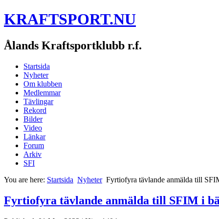
KRAFTSPORT.NU
Ålands Kraftsportklubb r.f.
Startsida
Nyheter
Om klubben
Medlemmar
Tävlingar
Rekord
Bilder
Video
Länkar
Forum
Arkiv
SFI
You are here:
Startsida
Nyheter
Fyrtiofyra tävlande anmälda till SFI
Fyrtiofyra tävlande anmälda till SFIM i b