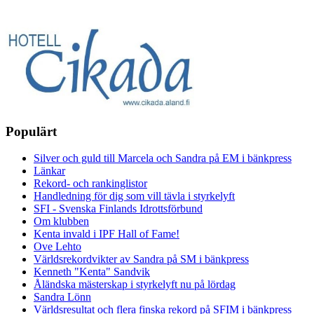
Populärt
Silver och guld till Marcela och Sandra på EM i bänkpress
Länkar
Rekord- och rankinglistor
Handledning för dig som vill tävla i styrkelyft
SFI - Svenska Finlands Idrottsförbund
Om klubben
Kenta invald i IPF Hall of Fame!
Ove Lehto
Världsrekordvikter av Sandra på SM i bänkpress
Kenneth "Kenta" Sandvik
Åländska mästerskap i styrkelyft nu på lördag
Sandra Lönn
Världsresultat och flera finska rekord på SFIM i bänkpress