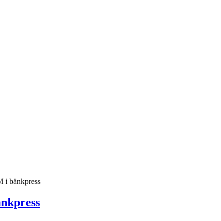
M i bänkpress
änkpress