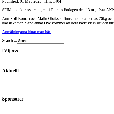
Published: 01 May 2023
|
Hits: 1404
SFIM i bänkpress arrangeras i Ekenäs lördagen den 13 maj, fyra ÅKK ly
Ann-Sofi Boman och Malin Olofsson finns med i damernas 76kg och 84
klassiskt men bland annat Ove kommer att köra både klassiskt och utru
Anmälningarna hittar man här.
Search ...
Följ oss
Aktuellt
Sponsorer