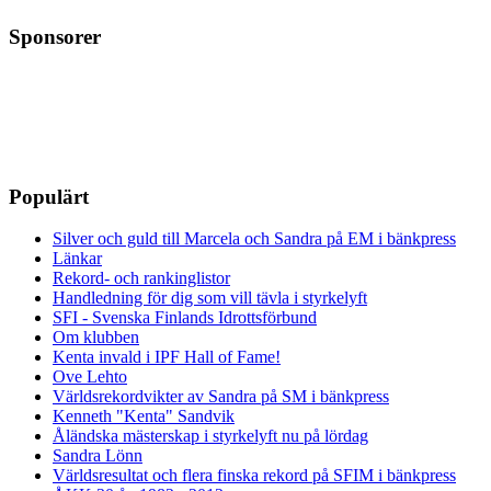
Sponsorer
Populärt
Silver och guld till Marcela och Sandra på EM i bänkpress
Länkar
Rekord- och rankinglistor
Handledning för dig som vill tävla i styrkelyft
SFI - Svenska Finlands Idrottsförbund
Om klubben
Kenta invald i IPF Hall of Fame!
Ove Lehto
Världsrekordvikter av Sandra på SM i bänkpress
Kenneth "Kenta" Sandvik
Åländska mästerskap i styrkelyft nu på lördag
Sandra Lönn
Världsresultat och flera finska rekord på SFIM i bänkpress