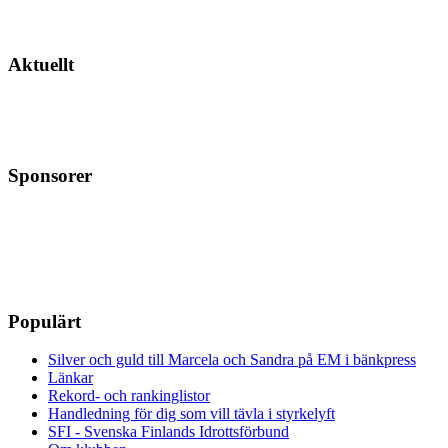
Aktuellt
Sponsorer
Populärt
Silver och guld till Marcela och Sandra på EM i bänkpress
Länkar
Rekord- och rankinglistor
Handledning för dig som vill tävla i styrkelyft
SFI - Svenska Finlands Idrottsförbund