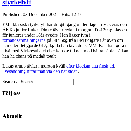
styrkelyft
Published: 03 December 2021
|
Hits: 1219
EM i klassisk styrkelyft har dragit igång under dagen i Västerås och
ÅKKs junior Lukas Dimic tävlar redan i morgon då -120kg klassen
för juniorer under 18år avgörs. Han ligger fyra i
förhandsanmälningarna
på 587,5kg från FM tidigare i år även om
han efter det gjorde 617,5kg då han tävlade på VM. Kan han göra i
nivå med VM-resultatet eller kanske till och med bättra på det så kan
han ha chans på medalj totalt.
Lukas grupp tävlar i morgon kväll
efter klockan åtta finsk tid
,
livesändning hittar man via den här sidan
.
Search ...
Följ oss
Aktuellt