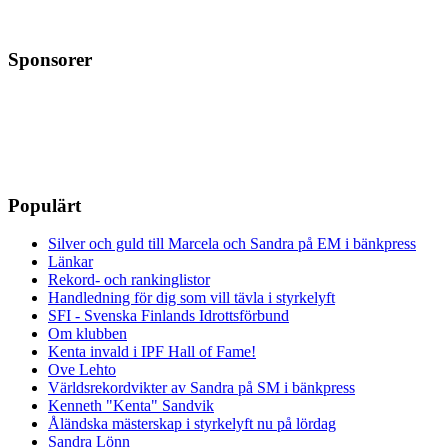
Sponsorer
Populärt
Silver och guld till Marcela och Sandra på EM i bänkpress
Länkar
Rekord- och rankinglistor
Handledning för dig som vill tävla i styrkelyft
SFI - Svenska Finlands Idrottsförbund
Om klubben
Kenta invald i IPF Hall of Fame!
Ove Lehto
Världsrekordvikter av Sandra på SM i bänkpress
Kenneth "Kenta" Sandvik
Åländska mästerskap i styrkelyft nu på lördag
Sandra Lönn