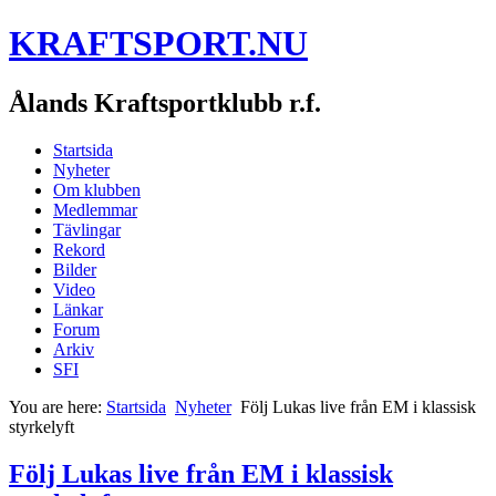
KRAFTSPORT.NU
Ålands Kraftsportklubb r.f.
Startsida
Nyheter
Om klubben
Medlemmar
Tävlingar
Rekord
Bilder
Video
Länkar
Forum
Arkiv
SFI
You are here:
Startsida
Nyheter
Följ Lukas live från EM i klassisk
styrkelyft
Följ Lukas live från EM i klassisk