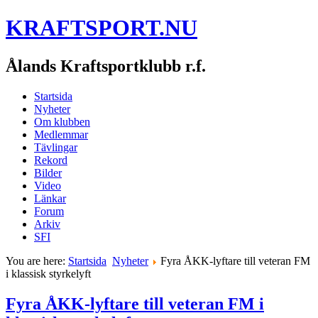
KRAFTSPORT.NU
Ålands Kraftsportklubb r.f.
Startsida
Nyheter
Om klubben
Medlemmar
Tävlingar
Rekord
Bilder
Video
Länkar
Forum
Arkiv
SFI
You are here:
Startsida
Nyheter
Fyra ÅKK-lyftare till veteran FM
i klassisk styrkelyft
Fyra ÅKK-lyftare till veteran FM i