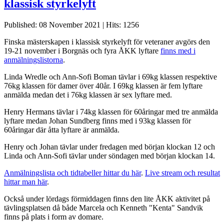
klassisk styrkelyft
Published: 08 November 2021
|
Hits: 1256
Finska mästerskapen i klassisk styrkelyft för veteraner avgörs den
19-21 november i Borgnäs och fyra ÅKK lyftare
finns med i
anmälningslistorna
.
Linda Wredle och Ann-Sofi Boman tävlar i 69kg klassen respektive
76kg klassen för damer över 40år. I 69kg klassen är fem lyftare
anmälda medan det i 76kg klassen är sex lyftare med.
Henry Hermans tävlar i 74kg klassen för 60åringar med tre anmälda
lyftare medan Johan Sundberg finns med i 93kg klassen för
60åringar där åtta lyftare är anmälda.
Henry och Johan tävlar under fredagen med början klockan 12 och
Linda och Ann-Sofi tävlar under söndagen med början klockan 14.
Anmälningslista och tidtabeller hittar du här
.
Live stream och resultat
hittar man här
.
Också under lördags förmiddagen finns den lite ÅKK aktivitet på
tävlingsplatsen då både Marcela och Kenneth "Kenta" Sandvik
finns på plats i form av domare.