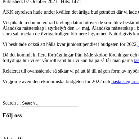
Published: 07 October 2021
|
Hits: 1471
ÅKK styrelsen hade under kvällen det årliga budgetmötet där vi lade 
Vi spikade redan nu en rad tävlingsdatum utöver de som blev bestämda
Åländska mästerskap i styrkelyft den 14 maj, Åländska mästerskap i bä
stora sal, medan de övriga troligen blir nere i gymmet. Naturligtvis kan
Vi beslutade också att hålla kvar juniorstipendiet i budgeten för 2022,
Då det kommit in flera förfrågningar från både skolor, föreningar oc
förtydliga hur vi ser vår roll samt hur vi kan hälpa så får man gärna
lä
Relaterat till ovanstående så siktar vi på att få till någon form av nybö
Vi gjorde även den ekonomiska budgeten för 2022 och
nästa steg är
Search ...
Följ oss