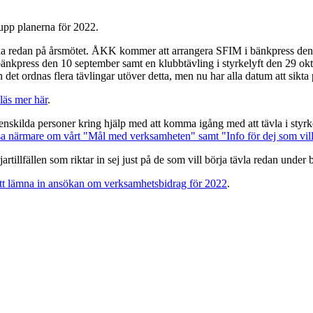
upp planerna för 2022.
 redan på årsmötet. ÅKK kommer att arrangera SFIM i bänkpress den 20 
nkpress den 10 september samt en klubbtävling i styrkelyft den 29 oktob
 det ordnas flera tävlingar utöver detta, men nu har alla datum att sikta
läs mer här
.
h enskilda personer kring hjälp med att komma igång med att tävla i st
sa närmare om vårt "Mål med verksamheten" samt "Info för dej som vill
rjartillfällen som riktar in sej just på de som vill börja tävla redan unde
 att lämna in ansökan om verksamhetsbidrag för 2022
.