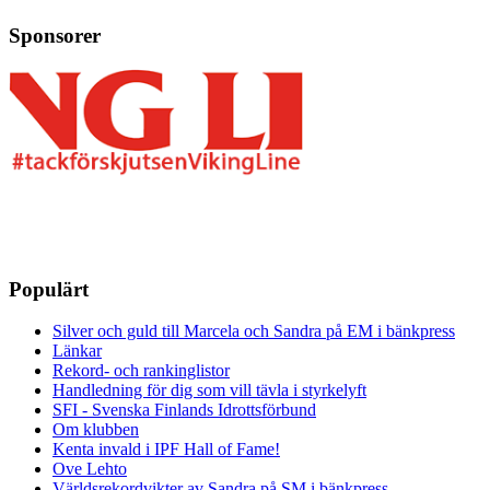
Sponsorer
Populärt
Silver och guld till Marcela och Sandra på EM i bänkpress
Länkar
Rekord- och rankinglistor
Handledning för dig som vill tävla i styrkelyft
SFI - Svenska Finlands Idrottsförbund
Om klubben
Kenta invald i IPF Hall of Fame!
Ove Lehto
Världsrekordvikter av Sandra på SM i bänkpress