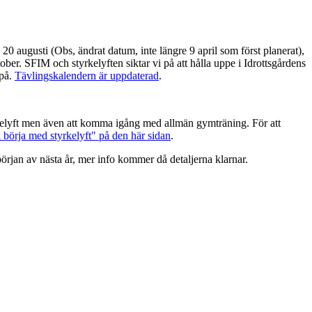
augusti (Obs, ändrat datum, inte längre 9 april som först planerat),
er. SFIM och styrkelyften siktar vi på att hålla uppe i Idrottsgårdens
 på.
Tävlingskalendern är uppdaterad
.
yrkelyft men även att komma igång med allmän gymträning. För att
 börja med styrkelyft" på den här sidan
.
r början av nästa år, mer info kommer då detaljerna klarnar.