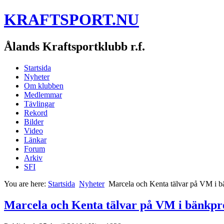
KRAFTSPORT.NU
Ålands Kraftsportklubb r.f.
Startsida
Nyheter
Om klubben
Medlemmar
Tävlingar
Rekord
Bilder
Video
Länkar
Forum
Arkiv
SFI
You are here:
Startsida
Nyheter
Marcela och Kenta tälvar på VM i bä
Marcela och Kenta tälvar på VM i bänkpre