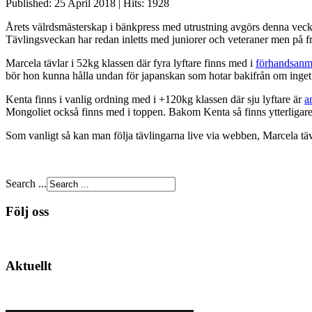
Published: 25 April 2018
|
Hits: 1928
Årets välrdsmästerskap i bänkpress med utrustning avgörs denna veck
Tävlingsveckan har redan inletts med juniorer och veteraner men på f
Marcela tävlar i 52kg klassen där fyra lyftare finns med i
förhandsanm
bör hon kunna hålla undan för japanskan som hotar bakifrån om inget 
Kenta finns i vanlig ordning med i +120kg klassen där sju lyftare är
a
Mongoliet också finns med i toppen. Bakom Kenta så finns ytterligare
Som vanligt så kan man följa tävlingarna live via webben, Marcela tä
Search ...
Följ oss
Aktuellt