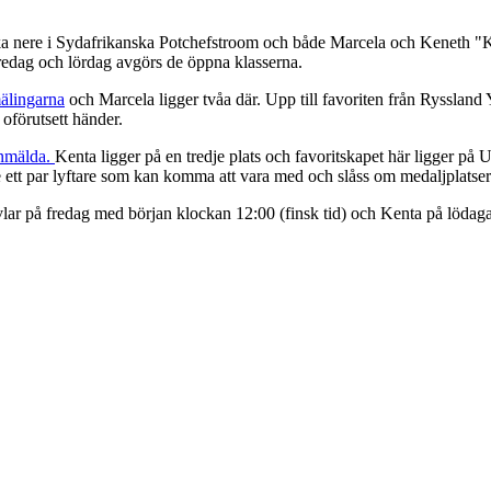
a nere i Sydafrikanska Potchefstroom och både Marcela och Keneth "Kent
redag och lördag avgörs de öppna klasserna.
älingarna
och Marcela ligger tvåa där. Upp till favoriten från Ryssland
oförutsett händer.
nmälda.
Kenta ligger på en tredje plats och favoritskapet här ligger på
 ett par lyftare som kan komma att vara med och slåss om medaljplatser
vlar på fredag med början klockan 12:00 (finsk tid) och Kenta på löda