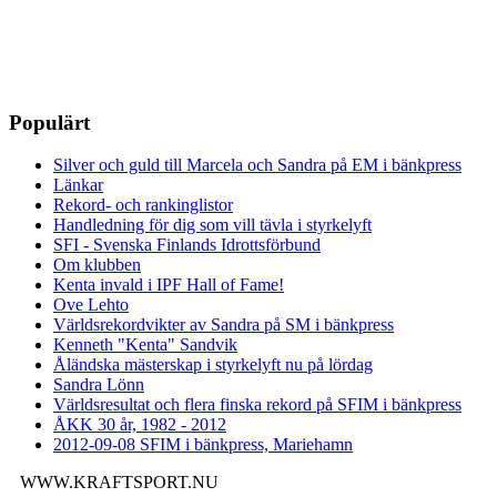
Populärt
Silver och guld till Marcela och Sandra på EM i bänkpress
Länkar
Rekord- och rankinglistor
Handledning för dig som vill tävla i styrkelyft
SFI - Svenska Finlands Idrottsförbund
Om klubben
Kenta invald i IPF Hall of Fame!
Ove Lehto
Världsrekordvikter av Sandra på SM i bänkpress
Kenneth "Kenta" Sandvik
Åländska mästerskap i styrkelyft nu på lördag
Sandra Lönn
Världsresultat och flera finska rekord på SFIM i bänkpress
ÅKK 30 år, 1982 - 2012
2012-09-08 SFIM i bänkpress, Mariehamn
WWW.KRAFTSPORT.NU