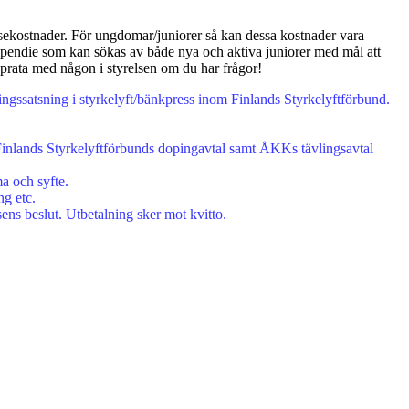
 resekostnader. För ungdomar/juniorer så kan dessa kostnader vara
stipendie som kan sökas av både nya och aktiva juniorer med mål att
 prata med någon i styrelsen om du har frågor!
ingssatsning i styrkelyft/bänkpress inom Finlands Styrkelyftförbund.
 (Finlands Styrkelyftförbunds dopingavtal samt ÅKKs tävlingsavtal
a och syfte.
ng etc.
ens beslut. Utbetalning sker mot kvitto.