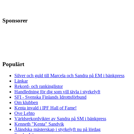
Sponsorer
Populärt
Silver och guld till Marcela och Sandra på EM i bänkpress
Länkar
Rekord- och rankinglistor
Handledning för dig som vill tävla i styrkelyft
SFI - Svenska Finlands Idrottsförbund
Om klubben
Kenta invald i IPF Hall of Fame!
Ove Lehto
Världsrekordvikter av Sandra på SM i bänkpress
Kenneth "Kenta" Sandvik
Åländska mästerskap i styrkelyft nu på lördag