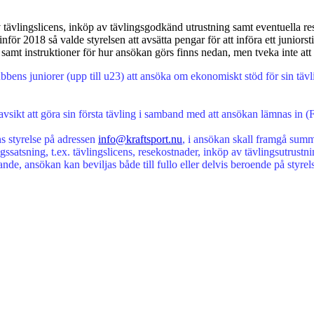
m av tävlingslicens, inköp av tävlingsgodkänd utrustning samt eventuella
ör 2018 så valde styrelsen att avsätta pengar för att införa ett junior
 samt instruktioner för hur ansökan görs finns nedan, men tveka inte att
bens juniorer (upp till u23) att ansöka om ekonomiskt stöd för sin tävl
 avsikt att göra sin första tävling i samband med att ansökan lämnas in
ens styrelse på adressen
info@kraftsport.nu
, i ansökan skall framgå summ
gssatsning, t.ex. tävlingslicens, resekostnader, inköp av tävlingsutrustni
e, ansökan kan beviljas både till fullo eller delvis beroende på styrels