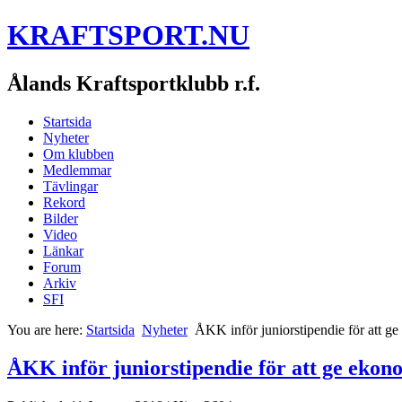
KRAFTSPORT.NU
Ålands Kraftsportklubb r.f.
Startsida
Nyheter
Om klubben
Medlemmar
Tävlingar
Rekord
Bilder
Video
Länkar
Forum
Arkiv
SFI
You are here:
Startsida
Nyheter
ÅKK inför juniorstipendie för att ge 
ÅKK inför juniorstipendie för att ge ekonom