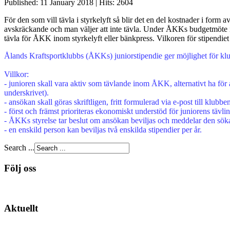
Published: 11 January 2018
|
Hits: 2604
För den som vill tävla i styrkelyft så blir det en del kostnader i for
avskräckande och man väljer att inte tävla. Under ÅKKs budgetmöte inf
tävla för ÅKK inom styrkelyft eller bänkpress. Vilkoren för stipendiet
Ålands Kraftsportklubbs (ÅKKs) juniorstipendie ger möjlighet för klub
Villkor:
- junioren skall vara aktiv som tävlande inom ÅKK, alternativt ha för
underskrivet).
- ansökan skall göras skriftligen, fritt formulerad via e-post till klubb
- först och främst prioriteras ekonomiskt understöd för juniorens tävlin
- ÅKKs styrelse tar beslut om ansökan beviljas och meddelar den sökand
- en enskild person kan beviljas två enskilda stipendier per år.
Search ...
Följ oss
Aktuellt