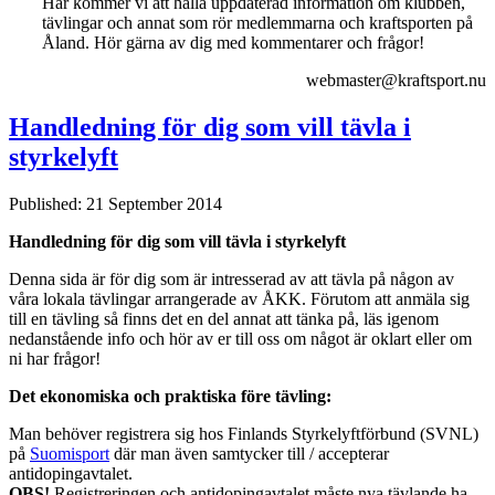
Här kommer vi att hålla uppdaterad information om klubben,
tävlingar och annat som rör medlemmarna och kraftsporten på
Åland. Hör gärna av dig med kommentarer och frågor!
webmaster@kraftsport.nu
Handledning för dig som vill tävla i
styrkelyft
Published: 21 September 2014
Handledning för dig som vill tävla i styrkelyft
Denna sida är för dig som är intresserad av att tävla på någon av
våra lokala tävlingar arrangerade av ÅKK. Förutom att anmäla sig
till en tävling så finns det en del annat att tänka på, läs igenom
nedanstående info och hör av er till oss om något är oklart eller om
ni har frågor!
Det ekonomiska och praktiska före tävling:
Man behöver registrera sig hos Finlands Styrkelyftförbund (SVNL)
på
Suomisport
där man även samtycker till / accepterar
antidopingavtalet.
OBS!
Registreringen och antidopingavtalet måste nya tävlande ha