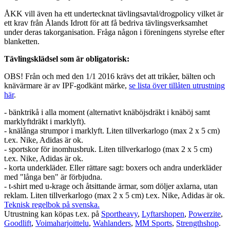
ÅKK vill även ha ett undertecknat tävlingsavtal/drogpolicy vilket är
ett krav från Ålands Idrott för att få bedriva tävlingsverksamhet
under deras takorganisation. Fråga någon i föreningens styrelse efter
blanketten.
Tävlingsklädsel som är obligatorisk:
OBS! Från och med den 1/1 2016 krävs det att trikåer, bälten och
knävärmare är av IPF-godkänt märke,
se lista över tillåten utrustning
här
.
- bänktrikå i alla moment (alternativt knäböjsdräkt i knäböj samt
marklyftdräkt i marklyft).
- knälånga strumpor i marklyft. Liten tillverkarlogo (max 2 x 5 cm)
t.ex. Nike, Adidas är ok.
- sportskor för inomhusbruk. Liten tillverkarlogo (max 2 x 5 cm)
t.ex. Nike, Adidas är ok.
- korta underkläder. Eller rättare sagt: boxers och andra underkläder
med "långa ben" är förbjudna.
- t-shirt med u-krage och åtsittande ärmar, som döljer axlarna, utan
reklam. Liten tillverkarlogo (max 2 x 5 cm) t.ex. Nike, Adidas är ok.
Teknisk regelbok på svenska.
Utrustning kan köpas t.ex. på
Sportheavy
,
Lyftarshopen
,
Powerzite
,
Goodlift
,
Voimaharjoittelu
,
Wahlanders
,
MM Sports
,
Strengthshop
.