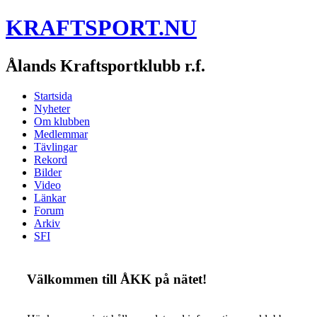
KRAFTSPORT.NU
Ålands Kraftsportklubb r.f.
Startsida
Nyheter
Om klubben
Medlemmar
Tävlingar
Rekord
Bilder
Video
Länkar
Forum
Arkiv
SFI
Välkommen till ÅKK på nätet!