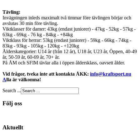
Tävling:
Invägningen inleds maximalt två timmar före tävlingen börjar och
avslutas 30 min före tävling.
Viktklasser för damer: 43kg (endast juniorer) - 47kg - 52kg - 57kg -
63kg - 69kg - 76 kg - 84kg - +84kg
Viktklass för herrar: 53kg (endast juniorer) - 59kg - 66kg - 74kg -
83kg - 93kg - 105kg - 120kg - +120kg
Ålderskategorier: U14 år (från 12 år), U18 år, U23 år, Öppen, 40-49
år, 50-59 år, 60-69 år, 70+ år.
På ÅM och SFIM tävlar alla i öppen åldersklass, oavsett ålder.
Vid frågor, tveka inte att kontakta ÅKK:
info@kraftsport.nu
A
lla är välkomna!
Search ...
Följ oss
Aktuellt