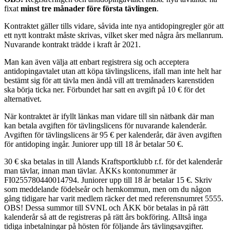
fixat
minst tre månader före första tävlingen
.
Kontraktet gäller tills vidare, såvida inte nya antidopingregler gör att
ett nytt kontrakt måste skrivas, vilket sker med några års mellanrum.
Nuvarande kontrakt trädde i kraft år 2021.
Man kan även välja att enbart registrera sig och acceptera
antidopingavtalet utan att köpa tävlingslicens, ifall man inte helt har
bestämt sig för att tävla men ändå vill att tremånaders karenstiden
ska börja ticka ner. Förbundet har satt en avgift på 10 € för det
alternativet.
När kontraktet är ifyllt länkas man vidare till sin nätbank där man
kan betala avgiften för tävlingslicens för nuvarande kalenderår.
Avgiften för tävlingslicens är 95 € per kalenderår, där även avgiften
för antidoping ingår. Juniorer upp till 18 år betalar 50 €.
30 € ska betalas in till Ålands Kraftsportklubb r.f. för det kalenderår
man tävlar, innan man tävlar. ÅKKs kontonummer är
FI0255780440014794. Juniorer upp till 18 år betalar 15 €. Skriv
som meddelande födelseår och hemkommun, men om du någon
gång tidigare har varit medlem räcker det med referensnumret 5555.
OBS! Dessa summor till SVNL och ÅKK bör betalas in på rätt
kalenderår så att de registreras på rätt års bokföring. Alltså inga
tidiga inbetalningar på hösten för följande års tävlingsavgifter.