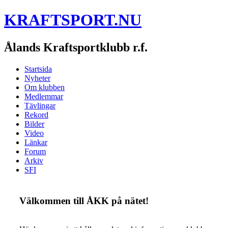
KRAFTSPORT.NU
Ålands Kraftsportklubb r.f.
Startsida
Nyheter
Om klubben
Medlemmar
Tävlingar
Rekord
Bilder
Video
Länkar
Forum
Arkiv
SFI
Välkommen till ÅKK på nätet!