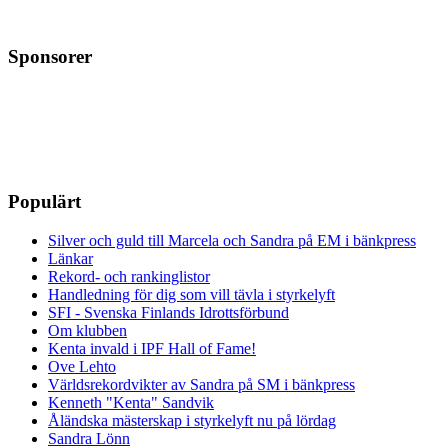
Sponsorer
Populärt
Silver och guld till Marcela och Sandra på EM i bänkpress
Länkar
Rekord- och rankinglistor
Handledning för dig som vill tävla i styrkelyft
SFI - Svenska Finlands Idrottsförbund
Om klubben
Kenta invald i IPF Hall of Fame!
Ove Lehto
Världsrekordvikter av Sandra på SM i bänkpress
Kenneth "Kenta" Sandvik
Åländska mästerskap i styrkelyft nu på lördag
Sandra Lönn