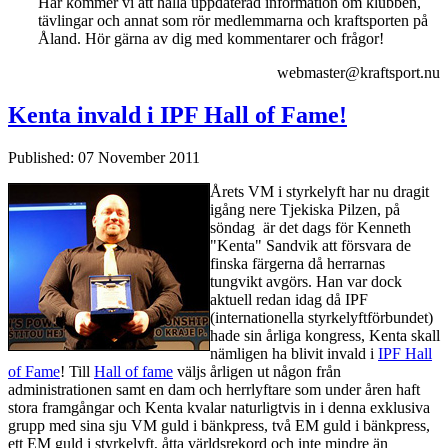
Här kommer vi att hålla uppdaterad information om klubben,
tävlingar och annat som rör medlemmarna och kraftsporten på
Åland. Hör gärna av dig med kommentarer och frågor!
webmaster@kraftsport.nu
Kenta invald i IPF Hall of Fame!
Published: 07 November 2011
Årets VM i styrkelyft har nu dragit
igång nere Tjekiska Pilzen, på
söndag är det dags för Kenneth
"Kenta" Sandvik att försvara de
finska färgerna då herrarnas
tungvikt avgörs. Han var dock
aktuell redan idag då IPF
(internationella styrkelyftförbundet)
hade sin årliga kongress, Kenta skall
nämligen ha blivit invald i
IPF Hall
of Fame
! Till
Hall of fame
väljs årligen ut någon från
administrationen samt en dam och herrlyftare som under åren haft
stora framgångar och Kenta kvalar naturligtvis in i denna exklusiva
grupp med sina sju VM guld i bänkpress, två EM guld i bänkpress,
ett EM guld i styrkelyft, åtta världsrekord och inte mindre än