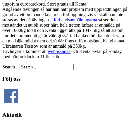
tjugofyra europarekord. Stort grattis till Kenta!
Angående tävlingen så har han haft problem med uppladdningen på
grund av ett ömmande knä, men förhoppningsvis så skall han inte
störas av det på tävlingen. I
förhandsanmälningarna
så ser dock
motståndet ut att bli super hårt, hela tretton luftare är anmälda på
över 1000kg totalt och Kenta ligger åtta på 1047,5kg så att sia om
hur det kommer att gå är väldigt svårt. I bänken bör han dock vara
en medaljkandidat men också där finns tufft motstånd, bland annat
Ukrainaren Testsov som är anmäld på 350kg.
Tävlingarna kommer att
webbsändas
och Kenta tävlar på söndag
med början klockan 11 finsk tid.
Search ...
Följ oss
Aktuellt