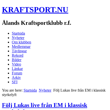
KRAFTSPORT.NU
Ålands Kraftsportklubb r.f.
Startsida
Nyheter
Om klubben
Medlemmar
Tävlingar
Rekord
Bilder
Video
Länkar
Forum
Arkiv
SFI
You are here:
Startsida
Nyheter
Följ Lukas live från EM i klassisk
styrkelyft
Följ Lukas live från EM i klassisk