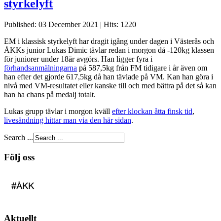
styrkelyft
Published: 03 December 2021
|
Hits: 1220
EM i klassisk styrkelyft har dragit igång under dagen i Västerås och
ÅKKs junior Lukas Dimic tävlar redan i morgon då -120kg klassen
för juniorer under 18år avgörs. Han ligger fyra i
förhandsanmälningarna
på 587,5kg från FM tidigare i år även om
han efter det gjorde 617,5kg då han tävlade på VM. Kan han göra i
nivå med VM-resultatet eller kanske till och med bättra på det så kan
han ha chans på medalj totalt.
Lukas grupp tävlar i morgon kväll
efter klockan åtta finsk tid
,
livesändning hittar man via den här sidan
.
Search ...
Följ oss
Aktuellt