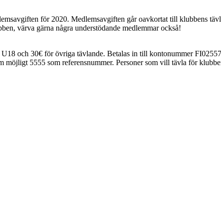
dlemsavgiften för 2020. Medlemsavgiften går oavkortat till klubbens täv
lubben, värva gärna några understödande medlemmar också!
m U18 och 30€ för övriga tävlande. Betalas in till kontonummer FI02
möjligt 5555 som referensnummer. Personer som vill tävla för klubb