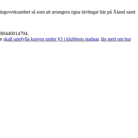
lingsverksamhet så som att arrangera egna tävlingar här på Åland samt
55780440014794.
en
skall uppfylla kraven under §3 i klubbens stadgar
,
läs med om hur