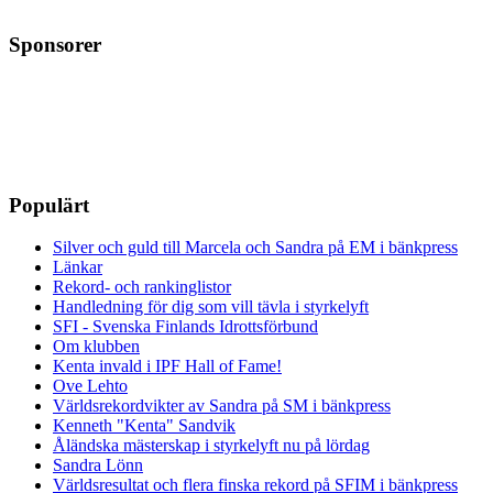
Sponsorer
Populärt
Silver och guld till Marcela och Sandra på EM i bänkpress
Länkar
Rekord- och rankinglistor
Handledning för dig som vill tävla i styrkelyft
SFI - Svenska Finlands Idrottsförbund
Om klubben
Kenta invald i IPF Hall of Fame!
Ove Lehto
Världsrekordvikter av Sandra på SM i bänkpress
Kenneth "Kenta" Sandvik
Åländska mästerskap i styrkelyft nu på lördag
Sandra Lönn
Världsresultat och flera finska rekord på SFIM i bänkpress