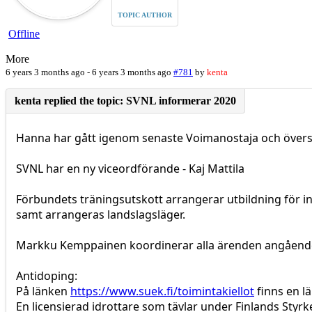
TOPIC AUTHOR
Offline
More
6 years 3 months ago
-
6 years 3 months ago
#781
by
kenta
Hanna har gått igenom senaste Voimanostaja och översatt
SVNL har en ny viceordförande - Kaj Mattila
Förbundets träningsutskott arrangerar utbildning för 
samt arrangeras landslagsläger.
Markku Kemppainen koordinerar alla ärenden angående 
Antidoping:
På länken
https://www.suek.fi/toimintakiellot
finns en lä
En licensierad idrottare som tävlar under Finlands Styr