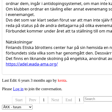
ordnar dem, ingår i antidopingsystemet, om man inte ka
Om klubben ordnar en tävling eller annat evenemang som 
i evenemanget.
Dvs det som var klart sedan förut var att man inte själv 
reda på status på de andra deltagarna på olika eveneman
Förbundet kommer under året att ta ställning till om man
Nätskolningar
Finlands Etiska Idrottens center har på sin hemsida en 
förbundets sida vilka som har genomgått den. Dessvärre
Det finns en liknande skolning på engelska, anordnat a
https://adel.wada-ama.org/
Last Edit: 6 years 3 months ago by
kenta
.
Please
Log in
to join the conversation.
Start
Prev
1
Next
End
1