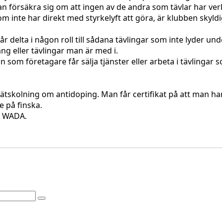
n försäkra sig om att ingen av de andra som tävlar har ve
inte har direkt med styrkelyft att göra, är klubben skyldig
får delta i någon roll till sådana tävlingar som inte lyder u
g eller tävlingar man är med i.
 som företagare får sälja tjänster eller arbeta i tävlingar
nätskolning om antidoping. Man får certifikat på att man h
 på finska.
v WADA.