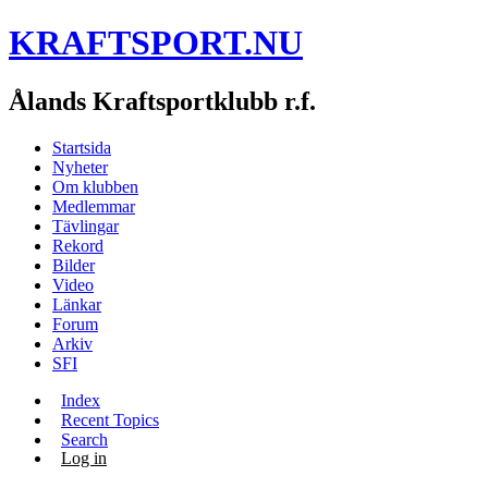
KRAFTSPORT.NU
Ålands Kraftsportklubb r.f.
Startsida
Nyheter
Om klubben
Medlemmar
Tävlingar
Rekord
Bilder
Video
Länkar
Forum
Arkiv
SFI
Index
Recent Topics
Search
Log in