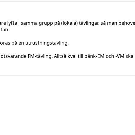
ftare lyfta i samma grupp på (lokala) tävlingar, så man behöv
stan.
göras på en utrustningstävling.
 motsvarande FM-tävling. Alltså kval till bänk-EM och -VM s