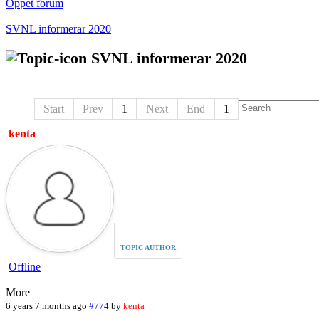
Öppet forum
SVNL informerar 2020
SVNL informerar 2020
Start
Prev
1
Next
End
1
kenta
TOPIC AUTHOR
Offline
More
6 years 7 months ago
#774
by
kenta