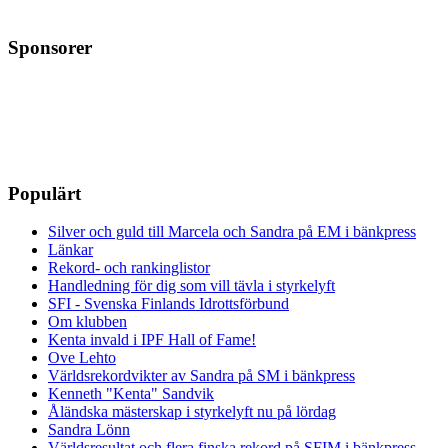
Sponsorer
Populärt
Silver och guld till Marcela och Sandra på EM i bänkpress
Länkar
Rekord- och rankinglistor
Handledning för dig som vill tävla i styrkelyft
SFI - Svenska Finlands Idrottsförbund
Om klubben
Kenta invald i IPF Hall of Fame!
Ove Lehto
Världsrekordvikter av Sandra på SM i bänkpress
Kenneth "Kenta" Sandvik
Åländska mästerskap i styrkelyft nu på lördag
Sandra Lönn
Världsresultat och flera finska rekord på SFIM i bänkpress