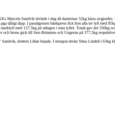
 ÅKKs Marcela Sandvik tävlade i dag då damernas 52kg klass avgjordes.
a dåligt djup. I paradgrenen bänkpress fick hon alla tre lyft med 85kg 
 marklyft med 137,5kg på stången i sista lyftet. Totalt gav det 330kg och 
ver och brons gick till Stor-Britanien och Ungerna på 377,5kg respektive
ndvik, dottern Lillan hejade. I morgon tävlar Stina Lindell i 63kg kl