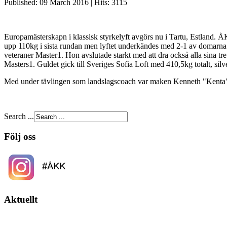
Published: 09 March 2016
|
Hits: 3115
Europamästerskapn i klassisk styrkelyft avgörs nu i Tartu, Estland.
upp 110kg i sista rundan men lyftet underkändes med 2-1 av domarna pg
veteraner Master1. Hon avslutade starkt med att dra också alla sina tre
Masters1. Guldet gick till Sveriges Sofia Loft med 410,5kg totalt, sil
Med under tävlingen som landslagscoach var maken Kenneth "Kenta" Sa
Search ...
Följ oss
Aktuellt