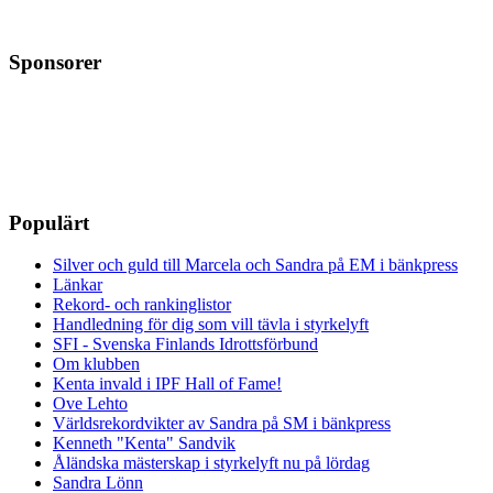
Sponsorer
Populärt
Silver och guld till Marcela och Sandra på EM i bänkpress
Länkar
Rekord- och rankinglistor
Handledning för dig som vill tävla i styrkelyft
SFI - Svenska Finlands Idrottsförbund
Om klubben
Kenta invald i IPF Hall of Fame!
Ove Lehto
Världsrekordvikter av Sandra på SM i bänkpress
Kenneth "Kenta" Sandvik
Åländska mästerskap i styrkelyft nu på lördag
Sandra Lönn