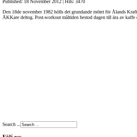
Published: 18 November 2012
|
Hits: 3470
Den 18de november 1982 hölls det grundande mötet för Ålands Kraftsp
ÅKKare deltog. Post-workout måltiden bestod dagen till ära av kaffe o
Search ...
Följ oss