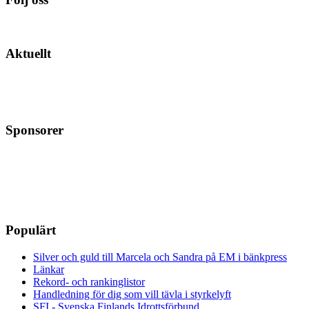
Aktuellt
Sponsorer
Populärt
Silver och guld till Marcela och Sandra på EM i bänkpress
Länkar
Rekord- och rankinglistor
Handledning för dig som vill tävla i styrkelyft
SFI - Svenska Finlands Idrottsförbund