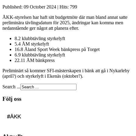
Published: 09 October 2024
|
Hits: 799
ÅKK-styrelsen har haft sitt budgetmöte där man bland annat satte
preliminära tävlingsdatum för 2025, ändringar kan komma men
nedanstående ger något att planera efter.
8.2 klubbtävling styrkelyft
5.4 ÅM styrkelyft
16.8 Åland Sport Week bänkpress på Torget
6.9 klubbtävling styrkelyft
22.11 ÅM bänkpress
Preliminärt så kommer SFI-mästerskapen i b
änk att gå i Nykarleby
(april?) och styrkelyft i Ekenäs (oktober?).
Search ...
Följ oss