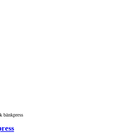
sk bänkpress
press