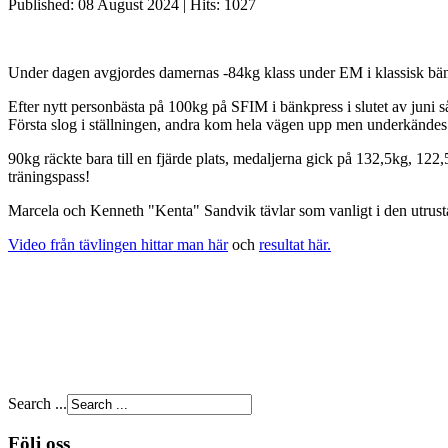
Published: 08 August 2024
|
Hits: 1027
Under dagen avgjordes damernas -84kg klass under EM i klassisk bänkp
Efter nytt personbästa på 100kg på SFIM i bänkpress i slutet av juni s
Första slog i ställningen, andra kom hela vägen upp men underkände
90kg räckte bara till en fjärde plats, medaljerna gick på 132,5kg, 122
träningspass!
Marcela och Kenneth "Kenta" Sandvik tävlar som vanligt i den utrust
Video från tävlingen hittar man här
och
resultat här.
Search ...
Följ oss