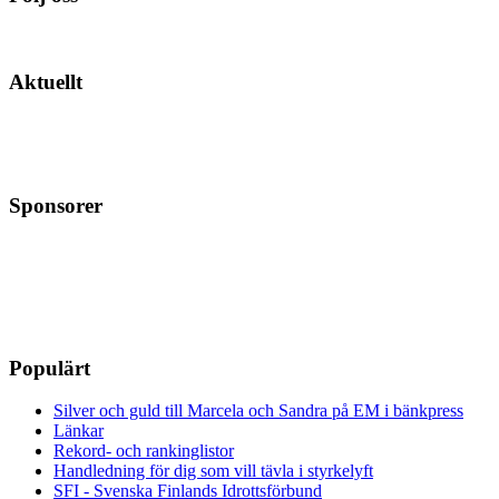
Aktuellt
Sponsorer
Populärt
Silver och guld till Marcela och Sandra på EM i bänkpress
Länkar
Rekord- och rankinglistor
Handledning för dig som vill tävla i styrkelyft
SFI - Svenska Finlands Idrottsförbund