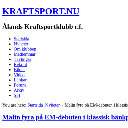
KRAFTSPORT.NU
Ålands Kraftsportklubb r.f.
Startsida
Nyheter
Om klubben
Medlemmar
Tävlingar
Rekord
Bilder
Video
Länkar
Forum
Arkiv
SFI
You are here:
Startsida
Nyheter
Malin fyra på EM-debuten i klassi
Malin fyra på EM-debuten i klassisk bänk