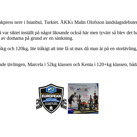
ress nere i Istanbul, Turkiet. ÅKKs Malin Olofsson landslagsdebuterad
å var siktet inställt på något liknande också här men tyvärr så blev det
s av domarna på grund av en sänkning.
,5kg och 120kg, lite tråkigt att inte få ut max då man är på en stortävl
ade tävlingen, Marcela i 52kg klassen och Kenta i 120+kg klassen, båd