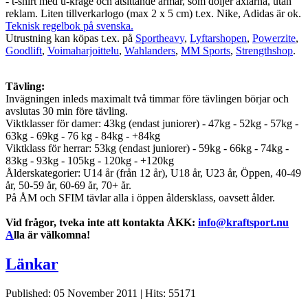
- t-shirt med u-krage och åtsittande ärmar, som döljer axlarna, utan
reklam. Liten tillverkarlogo (max 2 x 5 cm) t.ex. Nike, Adidas är ok.
Teknisk regelbok på svenska.
Utrustning kan köpas t.ex. på
Sportheavy
,
Lyftarshopen
,
Powerzite
,
Goodlift
,
Voimaharjoittelu
,
Wahlanders
,
MM Sports
,
Strengthshop
.
Tävling:
Invägningen inleds maximalt två timmar före tävlingen börjar och
avslutas 30 min före tävling.
Viktklasser för damer: 43kg (endast juniorer) - 47kg - 52kg - 57kg -
63kg - 69kg - 76 kg - 84kg - +84kg
Viktklass för herrar: 53kg (endast juniorer) - 59kg - 66kg - 74kg -
83kg - 93kg - 105kg - 120kg - +120kg
Ålderskategorier: U14 år (från 12 år), U18 år, U23 år, Öppen, 40-49
år, 50-59 år, 60-69 år, 70+ år.
På ÅM och SFIM tävlar alla i öppen åldersklass, oavsett ålder.
Vid frågor, tveka inte att kontakta ÅKK:
info@kraftsport.nu
A
lla är välkomna!
Länkar
Published: 05 November 2011
|
Hits: 55171