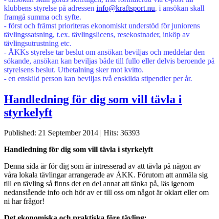
klubbens styrelse på adressen
info@kraftsport.nu
, i ansökan skall
framgå summa och syfte.
- först och främst prioriteras ekonomiskt understöd för juniorens
tävlingssatsning, t.ex. tävlingslicens, resekostnader, inköp av
tävlingsutrustning etc.
- ÅKKs styrelse tar beslut om ansökan beviljas och meddelar den
sökande, ansökan kan beviljas både till fullo eller delvis beroende på
styrelsens beslut. Utbetalning sker mot kvitto.
- en enskild person kan beviljas två enskilda stipendier per år.
Handledning för dig som vill tävla i
styrkelyft
Published: 21 September 2014
|
Hits: 36393
Handledning för dig som vill tävla i styrkelyft
Denna sida är för dig som är intresserad av att tävla på någon av
våra lokala tävlingar arrangerade av ÅKK. Förutom att anmäla sig
till en tävling så finns det en del annat att tänka på, läs igenom
nedanstående info och hör av er till oss om något är oklart eller om
ni har frågor!
Det ekonomiska och praktiska före tävling: