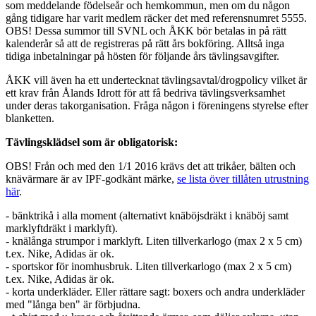
som meddelande födelseår och hemkommun, men om du någon
gång tidigare har varit medlem räcker det med referensnumret 5555.
OBS! Dessa summor till SVNL och ÅKK bör betalas in på rätt
kalenderår så att de registreras på rätt års bokföring. Alltså inga
tidiga inbetalningar på hösten för följande års tävlingsavgifter.
ÅKK vill även ha ett undertecknat tävlingsavtal/drogpolicy vilket är
ett krav från Ålands Idrott för att få bedriva tävlingsverksamhet
under deras takorganisation. Fråga någon i föreningens styrelse efter
blanketten.
Tävlingsklädsel som är obligatorisk:
OBS! Från och med den 1/1 2016 krävs det att trikåer, bälten och
knävärmare är av IPF-godkänt märke,
se lista över tillåten utrustning
här
.
- bänktrikå i alla moment (alternativt knäböjsdräkt i knäböj samt
marklyftdräkt i marklyft).
- knälånga strumpor i marklyft. Liten tillverkarlogo (max 2 x 5 cm)
t.ex. Nike, Adidas är ok.
- sportskor för inomhusbruk. Liten tillverkarlogo (max 2 x 5 cm)
t.ex. Nike, Adidas är ok.
- korta underkläder. Eller rättare sagt: boxers och andra underkläder
med "långa ben" är förbjudna.