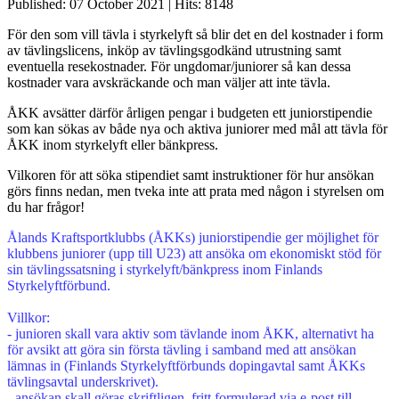
Published: 07 October 2021
|
Hits: 8148
För den som vill tävla i styrkelyft så blir det en del kostnader i form
av tävlingslicens, inköp av tävlingsgodkänd utrustning samt
eventuella resekostnader. För ungdomar/juniorer så kan dessa
kostnader vara avskräckande och man väljer att inte tävla.
ÅKK avsätter därför årligen pengar i budgeten ett juniorstipendie
som kan sökas av både nya och aktiva juniorer med mål att tävla för
ÅKK inom styrkelyft eller bänkpress.
Vilkoren för att söka stipendiet samt instruktioner för hur ansökan
görs finns nedan, men tveka inte att prata med någon i styrelsen om
du har frågor!
Ålands Kraftsportklubbs (ÅKKs) juniorstipendie ger möjlighet för
klubbens juniorer (upp till U23) att ansöka om ekonomiskt stöd för
sin tävlingssatsning i styrkelyft/bänkpress inom Finlands
Styrkelyftförbund.
Villkor:
- junioren skall vara aktiv som tävlande inom ÅKK, alternativt ha
för avsikt att göra sin första tävling i samband med att ansökan
lämnas in (Finlands Styrkelyftförbunds dopingavtal samt ÅKKs
tävlingsavtal underskrivet).
- ansökan skall göras skriftligen, fritt formulerad via e-post till