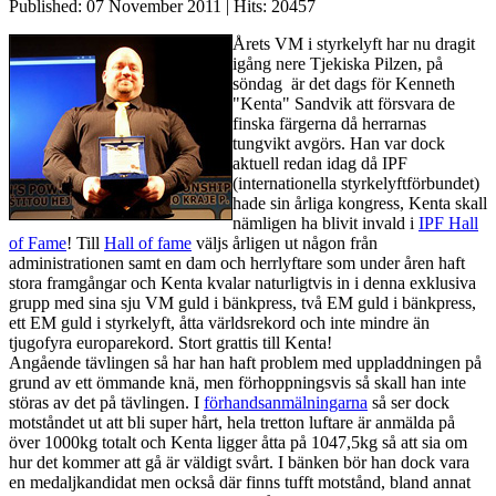
Published: 07 November 2011
|
Hits: 20457
Årets VM i styrkelyft har nu dragit
igång nere Tjekiska Pilzen, på
söndag är det dags för Kenneth
"Kenta" Sandvik att försvara de
finska färgerna då herrarnas
tungvikt avgörs. Han var dock
aktuell redan idag då IPF
(internationella styrkelyftförbundet)
hade sin årliga kongress, Kenta skall
nämligen ha blivit invald i
IPF Hall
of Fame
! Till
Hall of fame
väljs årligen ut någon från
administrationen samt en dam och herrlyftare som under åren haft
stora framgångar och Kenta kvalar naturligtvis in i denna exklusiva
grupp med sina sju VM guld i bänkpress, två EM guld i bänkpress,
ett EM guld i styrkelyft, åtta världsrekord och inte mindre än
tjugofyra europarekord. Stort grattis till Kenta!
Angående tävlingen så har han haft problem med uppladdningen på
grund av ett ömmande knä, men förhoppningsvis så skall han inte
störas av det på tävlingen. I
förhandsanmälningarna
så ser dock
motståndet ut att bli super hårt, hela tretton luftare är anmälda på
över 1000kg totalt och Kenta ligger åtta på 1047,5kg så att sia om
hur det kommer att gå är väldigt svårt. I bänken bör han dock vara
en medaljkandidat men också där finns tufft motstånd, bland annat