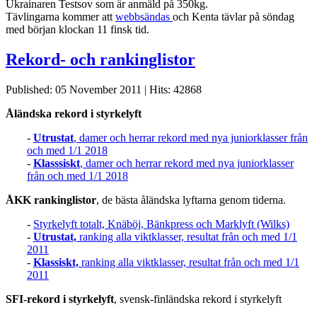
Ukrainaren Testsov som är anmäld på 350kg.
Tävlingarna kommer att
webbsändas
och Kenta tävlar på söndag
med början klockan 11 finsk tid.
Rekord- och rankinglistor
Published: 05 November 2011
|
Hits: 42868
Åländska rekord i styrkelyft
-
Utrustat
, damer och herrar rekord med nya juniorklasser från
och med 1/1 2018
-
Klasssiskt
, damer och herrar rekord med nya juniorklasser
från och med 1/1 2018
ÅKK rankinglistor
, de bästa åländska lyftarna genom tiderna.
-
Styrkelyft totalt, Knäböj, Bänkpress och Marklyft (Wilks)
-
Utrustat,
ranking alla viktklasser, resultat från och med 1/1
2011
-
Klassiskt,
ranking alla viktklasser, resultat från och med 1/1
2011
SFI-rekord i styrkelyft
, svensk-finländska rekord i styrkelyft