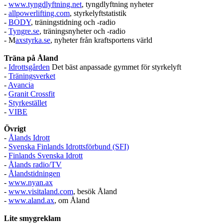
-
www.tyngdlyftning.net
, tyngdlyftning nyheter
-
allpowerlifting.com
, styrkelyftstatistik
-
BODY
, träningstidning och -radio
-
Tyngre.se
, träningsnyheter och -radio
- M
axstyrka.se
, nyheter från kraftsportens värld
Träna på Åland
-
Idrottsgården
Det bäst anpassade gymmet för styrkelyft
-
Träningsverket
-
Avancia
-
Granit Crossfit
-
Styrkestället
-
VIBE
Övrigt
-
Ålands Idrott
-
Svenska Finlands Idrottsförbund (SFI)
-
Finlands Svenska Idrott
-
Ålands radio/TV
-
Ålandstidningen
-
www.nyan.ax
-
www.visitaland.com
, besök Åland
-
www.aland.ax
, om Åland
Lite smygreklam