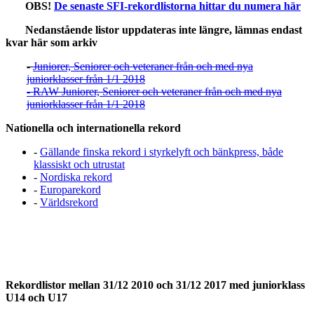
OBS!
De senaste SFI-rekordlistorna hittar du numera här
Nedanstående listor uppdateras inte längre, lämnas endast
kvar här som arkiv
-
Juniorer, Seniorer och veteraner från och med nya
juniorklasser från 1/1 2018
- RAW Juniorer, Seniorer och veteraner från och med nya
juniorklasser från 1/1 2018
Nationella och internationella rekord
-
Gällande finska rekord i styrkelyft och bänkpress, både
klassiskt och utrustat
-
Nordiska rekord
-
Europarekord
-
Världsrekord
Rekordlistor mellan 31/12 2010 och 31/12 2017 med juniorklass
U14 och U17