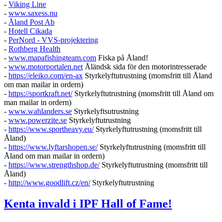
-
Viking Line
-
www.saxess.nu
-
Åland Post Ab
-
Hotell Cikada
-
PerNord - VVS-projektering
-
Rothberg Health
-
www.mapafishingteam.com
Fiska på Åland!
-
www.motorportalen.net
Åländsk sida för den motorintresserade
-
https://eleiko.com/en-ax
Styrkelyftutrustning (momsfritt till Åland
om man mailar in ordern)
-
https://sportkraft.net/
Styrkelyftutrustning (momsfritt till Åland om
man mailar in ordern)
-
www.wahlanders.se
Styrkelyftsutrustning
-
www.powerzite.se
Styrkelyftutrustning
-
https://www.sportheavy.eu/
Styrkelyftutrustning (momsfritt till
Åland)
-
https://www.lyftarshopen.se/
Styrkelyftutrustning (momsfritt till
Åland om man mailar in ordern)
-
https://www.strengthshop.de/
Styrkelyftutrustning (momsfritt till
Åland)
-
http://www.goodlift.cz/en/
Styrkelyftutrustning
Kenta invald i IPF Hall of Fame!