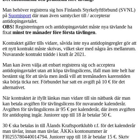
Man behöver registrera sig hos Finlands Styrkelyftförbund (SVNL)
på
Suomisport
där man även samtycker till / accepterar
antidopingavtalet.
OBS!
Registreringen och antidopingavtalet måste nya tävlande ha
fixat
minst tre månader före första tävlingen
.
Kontraktet gäller tills vidare, såvida inte nya antidopingregler gör att
ett nytt kontrakt måste skrivas, vilket sker med några års mellanrum.
Nuvarande kontrakt trädde i kraft år 2021.
Man kan även välja att enbart registrera sig och acceptera
antidopingavtalet utan att köpa tävlingslicens, ifall man inte helt har
bestämt sig för att tävla men ändå vill att tremånaders karenstiden
ska börja ticka ner. Förbundet har satt en avgift på 10 € för det
alternativet.
När kontraktet är ifyllt länkas man vidare till sin nätbank där man
kan betala avgiften för tävlingslicens för nuvarande kalenderår.
Avgiften för tävlingslicens är 95 € per kalenderår, där även avgiften
för antidoping ingår. Juniorer upp till 18 år betalar 50 €.
30 € ska betalas in till Ålands Kraftsportklubb r.f. för det kalenderår
man tävlar, innan man tävlar. ÅKKs kontonummer är
FI0255780440014794. Juniorer upp till 18 år betalar 15 €. Skriv