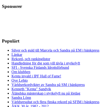
Sponsorer
Populärt
Silver och guld till Marcela och Sandra på EM i bänkpress
Länkar
Rekord- och rankinglistor
Handledning för dig som vill tävla i styrkelyft
SFI - Svenska Finlands Idrottsförbund
Om klubben
Kenta invald i IPF Hall of Fame!
Ove Lehto
Världsrekordvikter av Sandra på SM i bänkpress
Kenneth "Kenta" Sandvik
Åländska mästerskap i styrkelyft nu på lördag
Sandra Lönn
Världsresultat och flera finska rekord på SFIM i bänkpress
ÅKK 30 år, 1982 - 2012