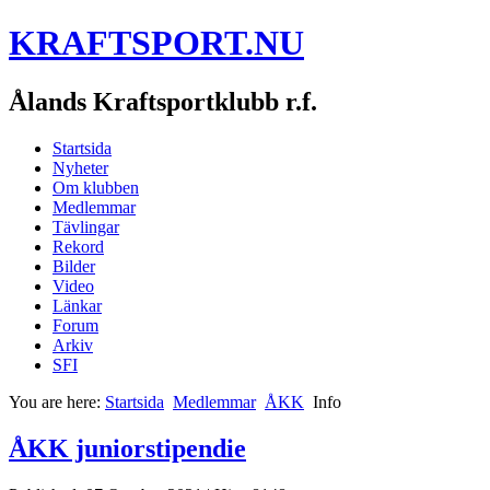
KRAFTSPORT.NU
Ålands Kraftsportklubb r.f.
Startsida
Nyheter
Om klubben
Medlemmar
Tävlingar
Rekord
Bilder
Video
Länkar
Forum
Arkiv
SFI
You are here:
Startsida
Medlemmar
ÅKK
Info
ÅKK juniorstipendie