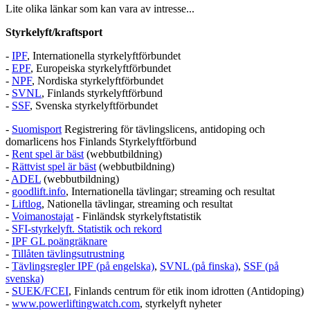
Lite olika länkar som kan vara av intresse...
Styrkelyft/kraftsport
-
IPF
, Internationella styrkelyftförbundet
-
EPF
, Europeiska styrkelyftförbundet
-
NPF
, Nordiska styrkelyftförbundet
-
SVNL
, Finlands styrkelyftförbund
-
SSF
, Svenska styrkelyftförbundet
-
Suomisport
Registrering för tävlingslicens, antidoping och
domarlicens hos Finlands Styrkelyftförbund
-
Rent spel är bäst
(webbutbildning)
-
Rättvist spel är bäst
(webbutbildning)
-
ADEL
(webbutbildning)
-
goodlift.info
, Internationella tävlingar; streaming och resultat
-
Liftlog
, Nationella tävlingar, streaming och resultat
-
Voimanostajat
- Finländsk styrkelyftstatistik
-
SFI-styrkelyft. Statistik och rekord
-
IPF GL poängräknare
-
Tillåten tävlingsutrustning
-
Tävlingsregler IPF (på engelska)
,
SVNL (på finska)
,
SSF (på
svenska)
-
SUEK/FCEI
, Finlands centrum för etik inom idrotten (Antidoping)
-
www.powerliftingwatch.com
, styrkelyft nyheter